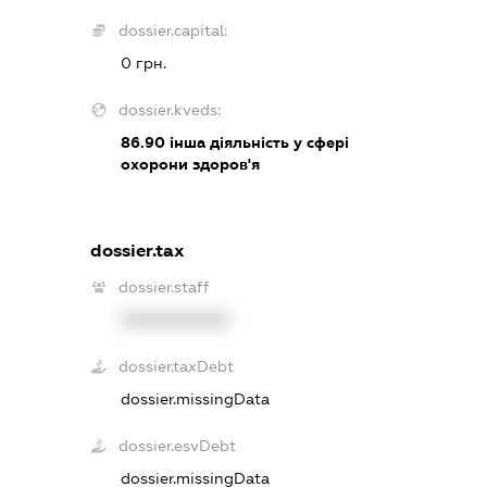
dossier.capital:
0 грн.
dossier.kveds:
86.90
інша діяльність у сфері
охорони здоров'я
dossier.tax
dossier.staff
XXXXXXXXXX
dossier.taxDebt
dossier.missingData
dossier.esvDebt
dossier.missingData