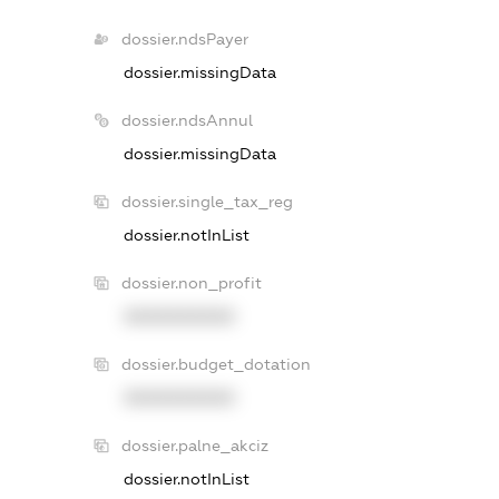
dossier.ndsPayer
dossier.missingData
dossier.ndsAnnul
dossier.missingData
dossier.single_tax_reg
dossier.notInList
dossier.non_profit
XXXXXXXXXX
dossier.budget_dotation
XXXXXXXXXX
dossier.palne_akciz
dossier.notInList