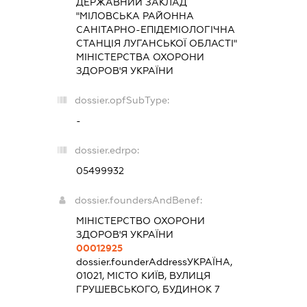
ДЕРЖАВНИЙ ЗАКЛАД
"МІЛОВСЬКА РАЙОННА
САНІТАРНО-ЕПІДЕМІОЛОГІЧНА
СТАНЦІЯ ЛУГАНСЬКОЇ ОБЛАСТІ"
МІНІСТЕРСТВА ОХОРОНИ
ЗДОРОВ'Я УКРАЇНИ
dossier.opfSubType:
-
dossier.edrpo:
05499932
dossier.foundersAndBenef:
МІНІСТЕРСТВО ОХОРОНИ
ЗДОРОВ'Я УКРАЇНИ
00012925
dossier.founderAddress
УКРАЇНА,
01021, МІСТО КИЇВ, ВУЛИЦЯ
ГРУШЕВСЬКОГО, БУДИНОК 7