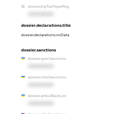
dossier.bigTaxPayerReg
XXXXXXXXXX
dossier.declarations.title
dossier.declarations.noData
dossier.sanctions
dossier.specSanctions
XXXXXXXXXX
dossier.rnboSanctions
XXXXXXXXXX
dossier.amkuBlackList
XXXXXXXXXX