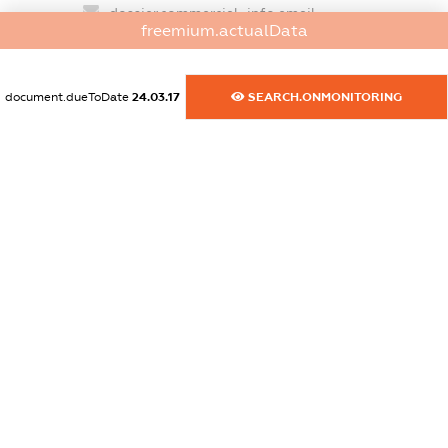
dossier.commercial_info.email
freemium.actualData
XXXXXXXXXX
dossier.commercial_info.website
document.dueToDate
24.03.17
SEARCH.ONMONITORING
XXXXXXXXXX
dossier.commercial_info.activity
XXXXXXXXXX
freemium.exampleText_1
freemium.exampleText_2
freemium.anonymousPerSearch2
FREEMIUM.DETAILS
FREEMIUM.REGISTER