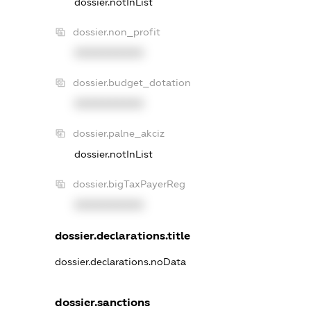
dossier.notInList
dossier.non_profit
XXXXXXXXXX
dossier.budget_dotation
XXXXXXXXXX
dossier.palne_akciz
dossier.notInList
dossier.bigTaxPayerReg
XXXXXXXXXX
dossier.declarations.title
dossier.declarations.noData
dossier.sanctions