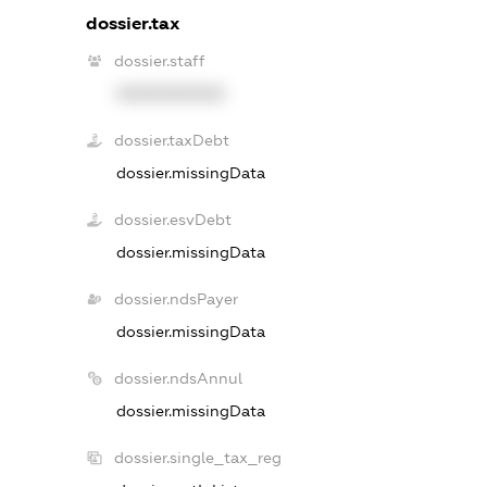
dossier.tax
dossier.staff
XXXXXXXXXX
dossier.taxDebt
dossier.missingData
dossier.esvDebt
dossier.missingData
dossier.ndsPayer
dossier.missingData
dossier.ndsAnnul
dossier.missingData
dossier.single_tax_reg