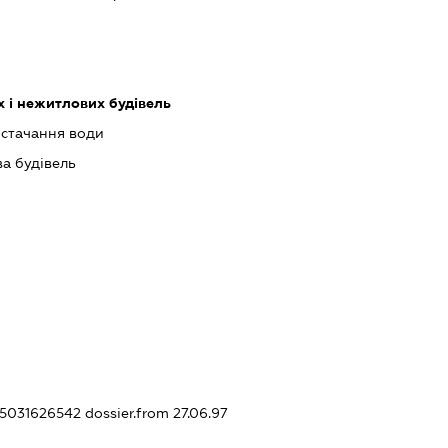
 і нежитлових будівель
остачання води
ва будівель
055031626542
dossier.from 27.06.97