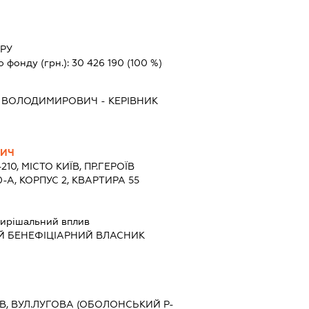
ТРУ
о фонду (грн.):
30 426 190
(100 %)
 ВОЛОДИМИРОВИЧ
-
КЕРІВНИК
ВИЧ
210, МІСТО КИЇВ, ПР.ГЕРОЇВ
-А, КОРПУС 2, КВАРТИРА 55
ирішальний вплив
Й БЕНЕФІЦІАРНИЙ ВЛАСНИК
ИЇВ, ВУЛ.ЛУГОВА (ОБОЛОНСЬКИЙ Р-