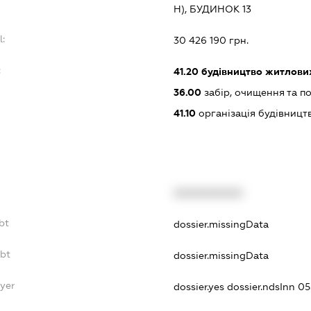
Н), БУДИНОК 13
l:
30 426 190 грн.
:
41.20
будівництво житлових
36.00
забір, очищення та п
41.10
організація будівницт
XXXXXXXXXX
bt
dossier.missingData
ebt
dossier.missingData
yer
dossier.yes
dossier.ndsInn 