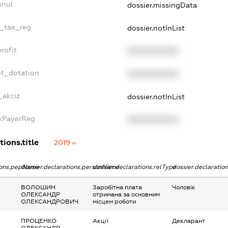
nnul
dossier.missingData
e_tax_reg
dossier.notInList
rofit
XXXXXXXXXX
et_dotation
XXXXXXXXXX
_akciz
dossier.notInList
axPayerReg
XXXXXXXXXX
tions.title
2019
tions.pepName
dossier.declarations.personName
dossier.declarations.relType
dossier.declaratio
ВОЛОШИН
Заробітна плата
Чоловік
ОЛЕКСАНДР
отримана за основним
ОЛЕКСАНДРОВИЧ
місцем роботи
ПРОЦЕНКО
Акції
Декларант
ОЛЕКСАНДР