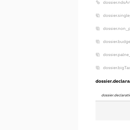
dossier.ndsA
dossier.singl
dossier.non_p
dossier.budg
dossier.palne
dossier.bigT
dossier.declara
dossier.declara