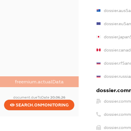
dossier.ausSa
dossier.euSan
dossier.japan
dossier.cana
dossier.rfSan
dossier.russi
freemium.actualData
dossier.comm
document.dueToDate
20.06.26
dossier.comm
SEARCH.ONMONITORING
dossier.comm
dossier.comme