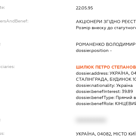
te:
22.05.95
dersAndBenef:
АКЦІОНЕРИ ЗГІДНО РЕЄС
Розмір внеску до статутног
:
РОМАНЕНКО ВОЛОДИМИР
dossier.position -
ciaries:
ШИЛЮК ПЕТРО СТЕПАНО
dossier.address:
УКРАЇНА, 04
СТАЛІНГРАДА, БУДИНОК 10
dossier.nationality:
Україна
dossier.benefInterest:
39.89
dossier.benefType:
Прямий в
dossier.benefRole:
КІНЦЕВИ
:
XXXXXXXXXX
ss:
УКРАЇНА, 04082, МІСТО К