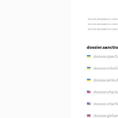
dossier.declarations.licen
dossier.declarations.lice
dossier.declarations.lice
dossier.sancti
dossier.specS
dossier.rnboS
dossier.amkuB
dossier.ofacS
dossier.ofac
dossier.gbSa