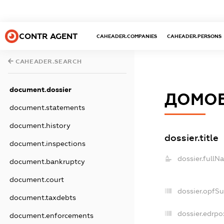
CONTR AGENT
CAHEADER.COMPANIES
CAHEADER.PERSONS
CAHEADER.SEARCH
document.dossier
ДОМОБ
document.statements
document.history
dossier.title
document.inspections
dossier.fullN
document.bankruptcy
document.court
dossier.opfS
document.taxdebts
dossier.edrpo
document.enforcements