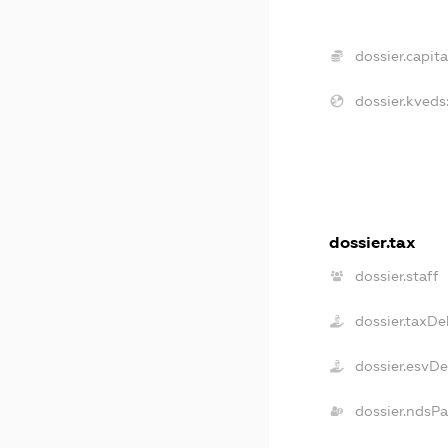
dossier.capita
dossier.kveds
dossier.tax
dossier.staff
dossier.taxDe
dossier.esvD
dossier.ndsPa