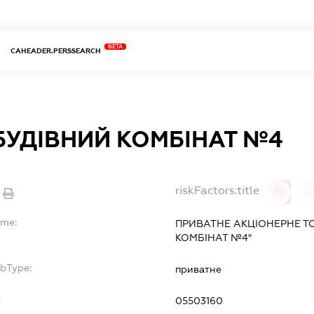
BETA
CAHEADER.PERSSEARCH
УДІВНИЙ КОМБІНАТ №4
riskFactors.title
0
ame:
ПРИВАТНЕ АКЦІОНЕРНЕ 
КОМБІНАТ №4"
ubType:
приватне
:
05503160