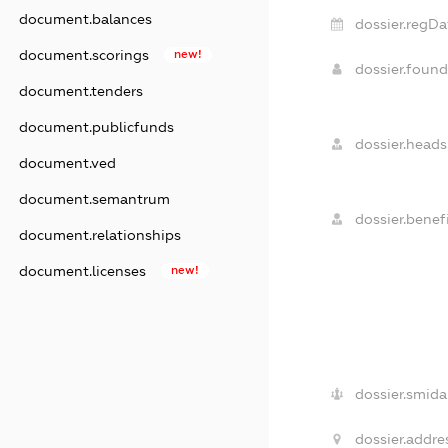
document.balances
dossier.regDa
document.scorings
new!
dossier.foun
document.tenders
document.publicfunds
dossier.heads
document.ved
document.semantrum
dossier.benefi
document.relationships
document.licenses
new!
dossier.smida
dossier.addre