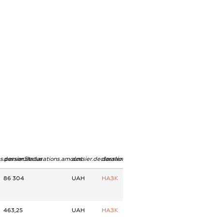
ns.personStatus
dossier.declarations.amount
dossier.declarations.currency
dossier.declarations.source
86 304
UAH
НАЗК
463,25
UAH
НАЗК