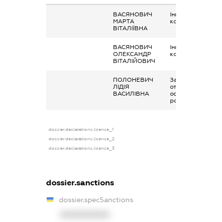
ВАСЯНОВИЧ
Інше, Грошові
МАРТА
кошти
ВІТАЛІЇВНА
ВАСЯНОВИЧ
Інше, Грошові
ОЛЕКСАНДР
кошти
ВІТАЛІЙОВИЧ
ПОЛОНЕВИЧ
Заробітна плата
ЛІДІЯ
отримана за
ВАСИЛІВНА
основним місцем
роботи
dossier.declarations.license_1
dossier.declarations.license_2
dossier.declarations.license_3
dossier.sanctions
dossier.specSanctions
XXXXXXXXXX