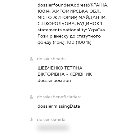
dossier.founderAddress
УКРАЇНА,
10014, ЖИТОМИРСЬКА ОБЛ.,
МІСТО ЖИТОМИР, МАЙДАН ІМ.
С.П.КОРОЛЬОВА, БУДИНОК 1
statements.nationality:
Україна
Розмір внеску до статутного
фонду (грн.):
100
(100 %)
dossier.heads:
ШЕВЧЕНКО ТЕТЯНА
ВІКТОРІВНА
-
КЕРІВНИК
dossier.position -
dossier.beneficiaries:
dossier.missingData
dossier.smida:
XXXXXXXXXX