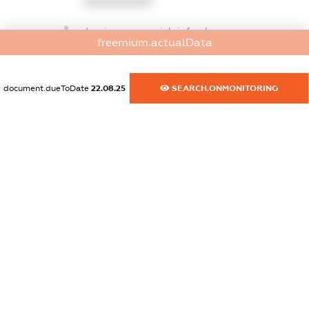
XXXXXXXXXX
dossier.commercial_info.phone
freemium.actualData
XXXXXXXXXX
dossier.commercial_info.fax
document.dueToDate
22.08.25
SEARCH.ONMONITORING
XXXXXXXXXX
dossier.commercial_info.email
XXXXXXXXXX
dossier.commercial_info.website
XXXXXXXXXX
dossier.commercial_info.activity
XXXXXXXXXX
freemium.exampleText_1