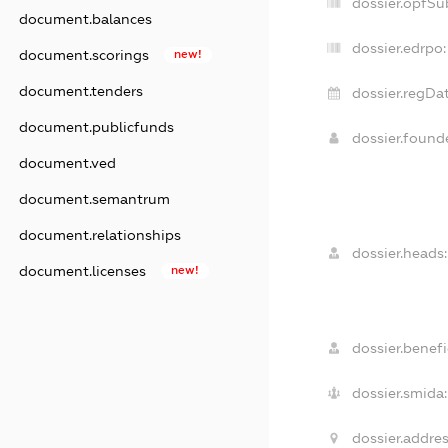
dossier.opfSu
document.balances
dossier.edrpo:
document.scorings
new!
document.tenders
dossier.regDat
document.publicfunds
dossier.foun
document.ved
document.semantrum
document.relationships
dossier.heads:
document.licenses
new!
dossier.benefi
dossier.smida:
dossier.addres