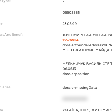
bType:
-
05503585
e:
23.05.99
dersAndBenef:
ЖИТОМИРСЬКА МІСЬКА Р
13576954
dossier.founderAddress
УКРА
МІСТО ЖИТОМИР, МАЙДАН 
МЕЛЬНИЧУК ВАСИЛЬ СТЕ
06.05.13
dossier.position -
ciaries:
dossier.missingData
XXXXXXXXXX
s:
УКРАЇНА, 10031, ЖИТОМИР