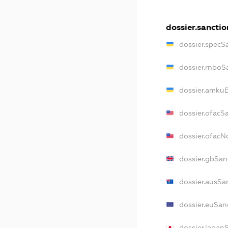
dossier.sanctio
dossier.specS
dossier.rnboS
dossier.amkuB
dossier.ofacS
dossier.ofac
dossier.gbSan
dossier.ausSa
dossier.euSan
dossier.japan