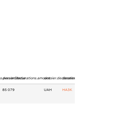
ns.personStatus
dossier.declarations.amount
dossier.declarations.currency
dossier.declarations.source
85 079
UAH
НАЗК