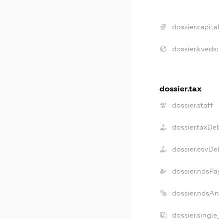
dossier.capital
dossier.kveds:
dossier.tax
dossier.staff
dossier.taxDe
dossier.esvDe
dossier.ndsPa
dossier.ndsAn
dossier.singl