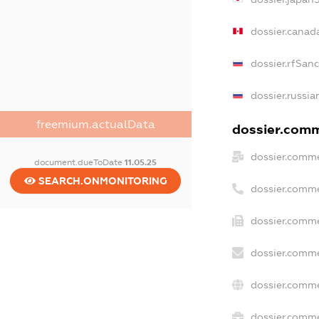
dossier.canad
dossier.rfSan
dossier.russia
freemium.actualData
dossier.comme
dossier.comme
document.dueToDate
11.05.25
SEARCH.ONMONITORING
dossier.comme
dossier.comme
dossier.comme
dossier.comme
dossier.comme