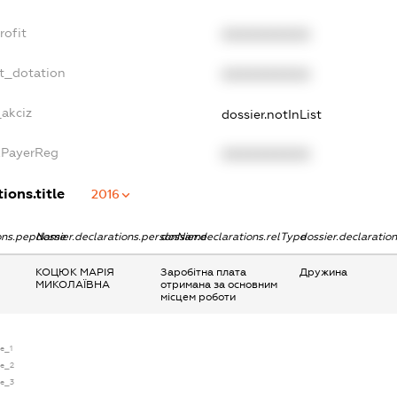
rofit
XXXXXXXXXX
et_dotation
XXXXXXXXXX
_akciz
dossier.notInList
xPayerReg
XXXXXXXXXX
ions.title
2016
ions.pepName
dossier.declarations.personName
dossier.declarations.relType
dossier.declaratio
КОЦЮК МАРІЯ
Заробітна плата
Дружина
МИКОЛАЇВНА
отримана за основним
місцем роботи
se_1
se_2
se_3