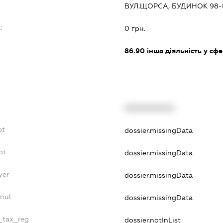
ВУЛ.ЩОРСА, БУДИНОК 98-
:
0 грн.
86.90
інша діяльність у сф
XXXXXXXXXX
bt
dossier.missingData
bt
dossier.missingData
yer
dossier.missingData
nul
dossier.missingData
e_tax_reg
dossier.notInList