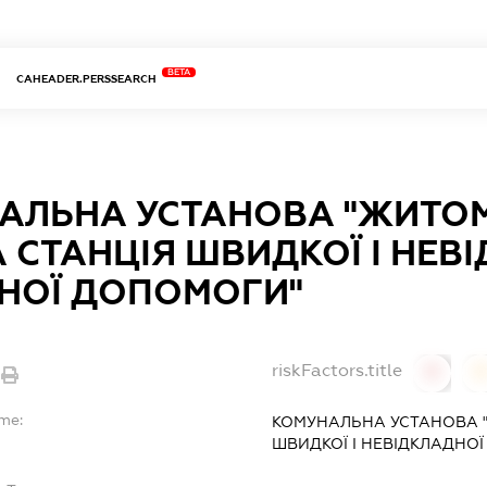
BETA
CAHEADER.PERSSEARCH
АЛЬНА УСТАНОВА "ЖИТО
 СТАНЦІЯ ШВИДКОЇ І НЕВ
НОЇ ДОПОМОГИ"
riskFactors.title
0
ame:
КОМУНАЛЬНА УСТАНОВА 
ШВИДКОЇ І НЕВІДКЛАДНО