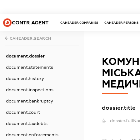
CONTR AGENT
CAHEADER.COMPANIES
CAHEADER.PERSONS
CAHEADER.SEARCH
document.dossier
КОМУН
document.statements
МІСЬКА
document.history
МЕДИЧ
document.inspections
document.bankruptcy
dossier.title
document.court
dossier.fullN
document.taxdebts
document.enforcements