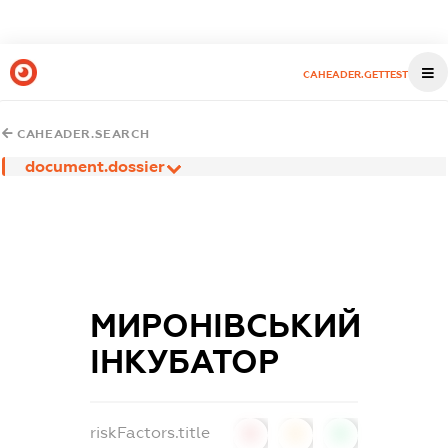
CAHEADER.GETTEST
CAHEADER.SEARCH
document.dossier
МИРОНІВСЬКИЙ
ІНКУБАТОР
riskFactors.title
0
0
0