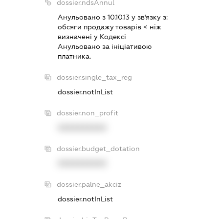
dossier.ndsAnnul
Анульовано з 10.10.13 у зв'язку з:
обсяги продажу товарiв < нiж
визначенi у Кодексi
Анульовано за iнiцiативою
платника.
dossier.single_tax_reg
dossier.notInList
dossier.non_profit
XXXXXXXXXX
dossier.budget_dotation
XXXXXXXXXX
dossier.palne_akciz
dossier.notInList