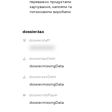
переважно продуктами
харчування, напоями та
тютюновими виробами
dossier.tax
dossier.staff
XXXXXXXXXX
dossier.taxDebt
dossier.missingData
dossier.esvDebt
dossier.missingData
dossier.ndsPayer
dossier.missingData