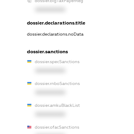
dossier.bigTaxPayerReg
XXXXXXXXXX
dossier.declarations.title
dossier.declarations.noData
dossier.sanctions
dossier.specSanctions
XXXXXXXXXX
dossier.rnboSanctions
XXXXXXXXXX
dossier.amkuBlackList
XXXXXXXXXX
dossier.ofacSanctions