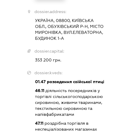
dossier.address:
УКРАЇНА, 08800, КИЇВСЬКА
ОБЛ., ОБУХІВСЬКИЙ Р-Н, МІСТО
МИРОНІВКА, ВУЛ.ЕЛЕВАТОРНА,
БУДИНОК 1-А
dossier.capital:
353 200 грн.
dossier.kveds:
01.47
розведення свійської птиці
46.11
діяльність посередників у
торгівлі сільськогосподарською
сировиною, живими тваринами,
текстильною сировиною та
напівфабрикатами
47.11
роздрібна торгівля в
неспеціалізованих магазинах