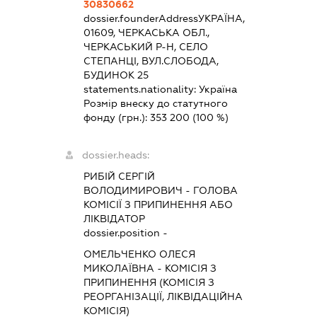
30830662
dossier.founderAddress
УКРАЇНА,
01609, ЧЕРКАСЬКА ОБЛ.,
ЧЕРКАСЬКИЙ Р-Н, СЕЛО
СТЕПАНЦІ, ВУЛ.СЛОБОДА,
БУДИНОК 25
statements.nationality:
Україна
Розмір внеску до статутного
фонду (грн.):
353 200
(100 %)
dossier.heads:
РИБІЙ СЕРГІЙ
ВОЛОДИМИРОВИЧ
-
ГОЛОВА
КОМІСІЇ З ПРИПИНЕННЯ АБО
ЛІКВІДАТОР
dossier.position -
ОМЕЛЬЧЕНКО ОЛЕСЯ
МИКОЛАЇВНА
-
КОМІСІЯ З
ПРИПИНЕННЯ (КОМІСІЯ З
РЕОРГАНІЗАЦІЇ, ЛІКВІДАЦІЙНА
КОМІСІЯ)