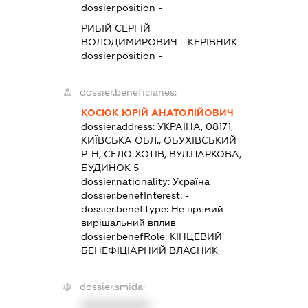
dossier.position -
РИБІЙ СЕРГІЙ
ВОЛОДИМИРОВИЧ
-
КЕРІВНИК
dossier.position -
dossier.beneficiaries:
КОСЮК ЮРІЙ АНАТОЛІЙОВИЧ
dossier.address:
УКРАЇНА, 08171,
КИЇВСЬКА ОБЛ., ОБУХІВСЬКИЙ
Р-Н, СЕЛО ХОТІВ, ВУЛ.ПАРКОВА,
БУДИНОК 5
dossier.nationality:
Україна
dossier.benefInterest:
-
dossier.benefType:
Не прямий
вирішальний вплив
dossier.benefRole:
КІНЦЕВИЙ
БЕНЕФІЦІАРНИЙ ВЛАСНИК
dossier.smida:
XXXXXXXXXX