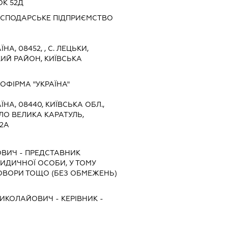
ОК 52Д
ОСПОДАРСЬКЕ ПІДПРИЄМСТВО
ЇНА, 08452, , С. ЛЕЦЬКИ,
ИЙ РАЙОН, КИЇВСЬКА
ФІРМА "УКРАЇНА"
ЇНА, 08440, КИЇВСЬКА ОБЛ.,
ЛО ВЕЛИКА КАРАТУЛЬ,
 2А
ОВИЧ
-
ПРЕДСТАВНИК
ЮРИДИЧНОЇ ОСОБИ, У ТОМУ
ОВОРИ ТОЩО (БЕЗ ОБМЕЖЕНЬ)
МИКОЛАЙОВИЧ
-
КЕРІВНИК
-