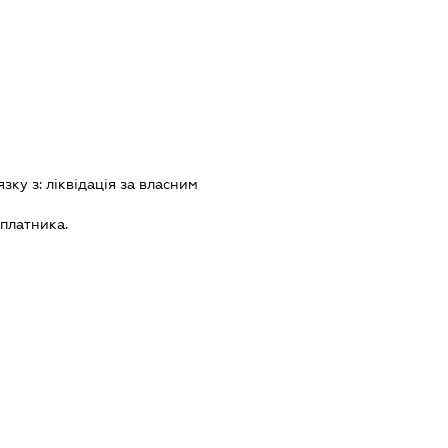
язку з:
лiквiдацiя за власним
 платника.