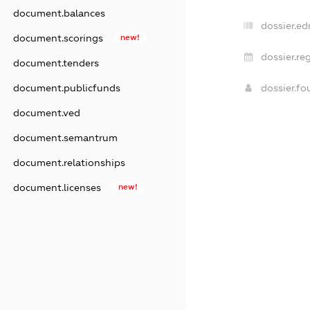
document.balances
dossier.ed
document.scorings
new!
dossier.re
document.tenders
document.publicfunds
dossier.f
document.ved
document.semantrum
document.relationships
document.licenses
new!