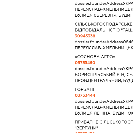
dossier.founderAddress
УКРА
ПЕРЕЯСЛАВ-ХМЕЛЬНИЦЬКИ
ВУЛИЦЯ 8БЕРЕЗНЯ, БУДИН
СІЛЬСЬКОГОСПОДАРСЬКЕ
ВІДПОВІДАЛЬНІСТЮ "ТАШ
30943338
dossier.founderAddress
0846
ПЕРЕЯСЛАВ-ХМЕЛЬНИЦЬК
«СОСНОВА АГРО»
03753450
dossier.founderAddress
УКРА
БОРИСПІЛЬСЬКИЙ Р-Н, С
ПРОВ.ЦЕНТРАЛЬНИЙ, БУД
ГОРБАНІ
03753444
dossier.founderAddress
УКРА
ПЕРЕЯСЛАВ-ХМЕЛЬНИЦЬКИ
ВУЛИЦЯ ЛЕНІНА, БУДИНОК
ПРИВАТНЕ СІЛЬСЬКОГОС
"ВЕРГУНИ"