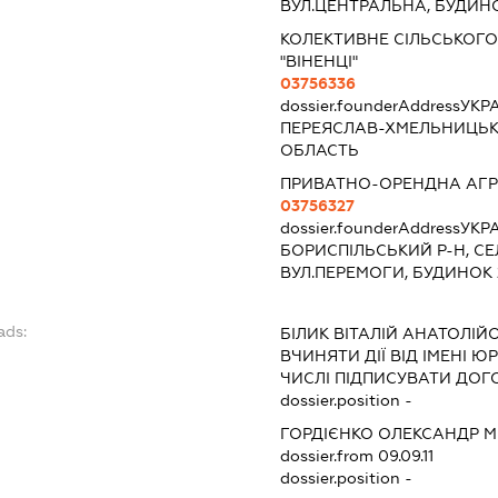
ВУЛ.ЦЕНТРАЛЬНА, БУДИН
КОЛЕКТИВНЕ СІЛЬСЬКОГ
"ВІНЕНЦІ"
03756336
dossier.founderAddress
УКРА
ПЕРЕЯСЛАВ-ХМЕЛЬНИЦЬК
ОБЛАСТЬ
ПРИВАТНО-ОРЕНДНА АГРО
03756327
dossier.founderAddress
УКРА
БОРИСПІЛЬСЬКИЙ Р-Н, СЕ
ВУЛ.ПЕРЕМОГИ, БУДИНОК
ads:
БІЛИК ВІТАЛІЙ АНАТОЛІЙ
ВЧИНЯТИ ДІЇ ВІД ІМЕНІ 
ЧИСЛІ ПІДПИСУВАТИ ДОГ
dossier.position -
ГОРДІЄНКО ОЛЕКСАНДР 
dossier.from 09.09.11
dossier.position -