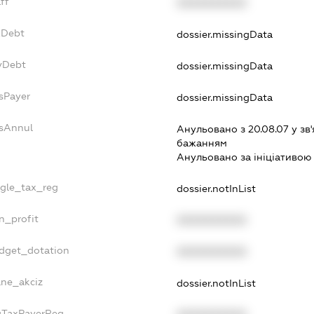
aff
XXXXXXXXXX
xDebt
dossier.missingData
svDebt
dossier.missingData
dsPayer
dossier.missingData
dsAnnul
Анульовано з 20.08.07 у зв'
бажанням
Анульовано за iнiцiативою
ngle_tax_reg
dossier.notInList
n_profit
XXXXXXXXXX
udget_dotation
XXXXXXXXXX
lne_akciz
dossier.notInList
igTaxPayerReg