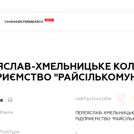
BETA
CAHEADER.PERSSEARCH
ЯСЛАВ-ХМЕЛЬНИЦЬКЕ КО
РИЄМСТВО "РАЙСІЛЬКОМУ
riskFactors.title
le
0
llName:
ПЕРЕЯСЛАВ-ХМЕЛЬНИЦЬК
ПІДПРИЄМСТВО "РАЙСІЛЬ
pfSubType:
-