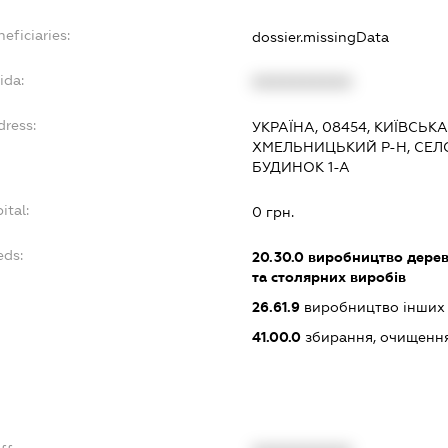
eficiaries:
dossier.missingData
ida:
XXXXXXXXXX
dress:
УКРАЇНА, 08454, КИЇВСЬК
ХМЕЛЬНИЦЬКИЙ Р-Н, СЕЛО
БУДИНОК 1-А
ital:
0 грн.
eds:
20.30.0
виробництво дерев'
та столярних виробів
26.61.9
виробництво інших 
41.00.0
збирання, очищення