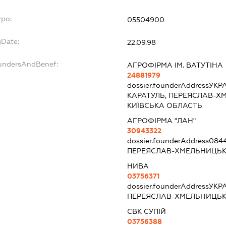
rpo:
05504900
gDate:
22.09.98
oundersAndBenef:
АГРОФІРМА ІМ. ВАТУТІНА
24881979
dossier.founderAddress
УКРА
КАРАТУЛЬ, ПЕРЕЯСЛАВ-Х
КИЇВСЬКА ОБЛАСТЬ
АГРОФІРМА "ЛАН"
30943322
dossier.founderAddress
0844
ПЕРЕЯСЛАВ-ХМЕЛЬНИЦЬКИ
НИВА
03756371
dossier.founderAddress
УКРА
ПЕРЕЯСЛАВ-ХМЕЛЬНИЦЬКИ
СВК СУПІЙ
03756388