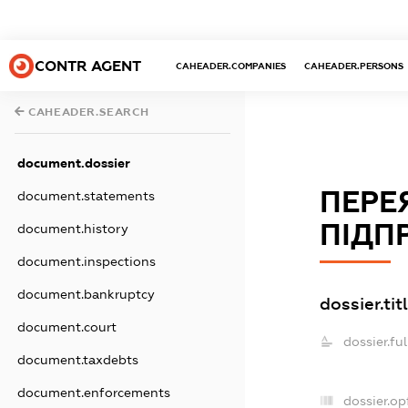
CONTR AGENT
CAHEADER.COMPANIES
CAHEADER.PERSONS
CAHEADER.SEARCH
document.dossier
ПЕРЕ
document.statements
ПІДП
document.history
document.inspections
document.bankruptcy
dossier.tit
document.court
dossier.fu
document.taxdebts
document.enforcements
dossier.o