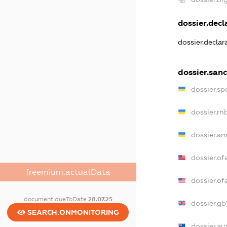
dossier.decl
dossier.decla
dossier.sanc
dossier.s
dossier.r
dossier.a
dossier.of
freemium.actualData
dossier.o
document.dueToDate
28.07.25
dossier.g
SEARCH.ONMONITORING
dossier.a