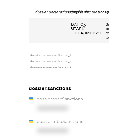
dossier.declarations.pepName
dossier.declarations.personName
dossier.declarati
ІВАНЮК
Заробітна плата
ВІТАЛІЙ
отримана за
ГЕННАДІЙОВИЧ
основним місцем
роботи
dossier.declarations.license_1
dossier.declarations.license_2
dossier.declarations.license_3
dossier.sanctions
dossier.specSanctions
XXXXXXXXXX
dossier.rnboSanctions
XXXXXXXXXX