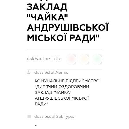
ЗАКЛАД
"ЧАЙКА"
АНДРУШІВСЬКОЇ
МІСЬКОЇ РАДИ"
riskFactors.title
0
0
0
dossier.fullName:
КОМУНАЛЬНЕ ПІДПРИЄМСТВО
"ДИТЯЧИЙ ОЗДОРОВЧИЙ
ЗАКЛАД "ЧАЙКА"
АНДРУШІВСЬКОЇ МІСЬКОЇ
РАДИ"
dossier.opfSubType:
-