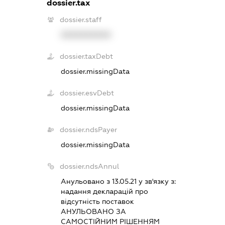
dossier.tax
dossier.staff
XXXXXXXXXX
dossier.taxDebt
dossier.missingData
dossier.esvDebt
dossier.missingData
dossier.ndsPayer
dossier.missingData
dossier.ndsAnnul
Анульовано з 13.05.21 у зв'язку з:
надання декларацiй про
вiдсутнiсть поставок
АНУЛЬОВАНО ЗА
САМОСТIЙНИМ РIШЕННЯМ