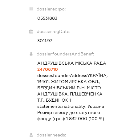
dossier.edrpo:
05531883
dossier.regDate:
30.11.97
dossier.foundersAndBenef:
АНДРУШІВСЬКА МІСЬКА РАДА
24706710
dossier.founderAddress
УКРАЇНА,
13401, ЖИТОМИРСЬКА ОБЛ.,
БЕРДИЧІВСЬКИЙ Р-Н, МІСТО
АНДРУШІВКА, ПЛ.ШЕВЧЕНКА
Т.Г., БУДИНОК 1
statements.nationality:
Україна
Розмір внеску до статутного
фонду (грн.):
1 832 000
(100 %)
dossier.heads: