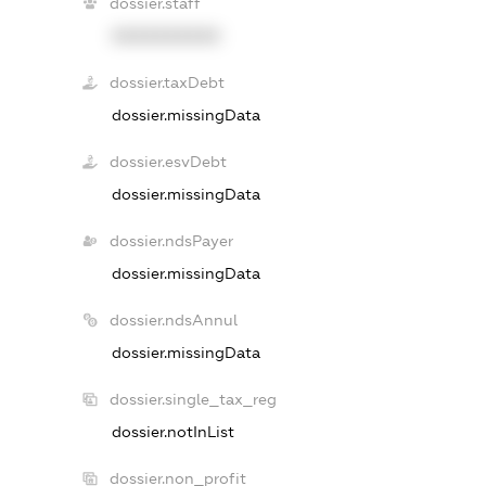
dossier.staff
XXXXXXXXXX
dossier.taxDebt
dossier.missingData
dossier.esvDebt
dossier.missingData
dossier.ndsPayer
dossier.missingData
dossier.ndsAnnul
dossier.missingData
dossier.single_tax_reg
dossier.notInList
dossier.non_profit