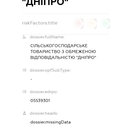
"ДНІПРО"
riskFactors.title
0
0
0
dossier.fullName:
СІЛЬСЬКОГОСПОДАРСЬКЕ
ТОВАРИСТВО З ОБМЕЖЕНОЮ
ВІДПОВІДАЛЬНІСТЮ "ДНІПРО"
dossier.opfSubType:
-
dossier.edrpo:
05539301
dossier.heads:
dossier.missingData