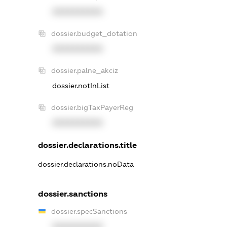
XXXXXXXXXX
dossier.budget_dotation
XXXXXXXXXX
dossier.palne_akciz
dossier.notInList
dossier.bigTaxPayerReg
XXXXXXXXXX
dossier.declarations.title
dossier.declarations.noData
dossier.sanctions
dossier.specSanctions
XXXXXXXXXX