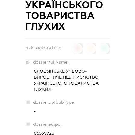
УКРАЇНСЬКОГО
ТОВАРИСТВА
ГЛУХИХ
riskFactors.title
0
0
0
dossier.fullName:
СЛОВ'ЯНСЬКЕ УЧБОВО-
ВИРОБНИЧЕ ПІДПРИЄМСТВО
УКРАЇНСЬКОГО ТОВАРИСТВА
ГЛУХИХ
dossier.opfSubType:
-
dossier.edrpo:
05539726