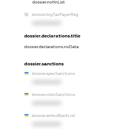
dossier.notInList
dossier.bigTaxPayerReg
XXXXXXXXXX
dossier.declarations.title
dossier.declarations.noData
dossier.sanctions
dossier.specSanctions
XXXXXXXXXX
dossier.rnboSanctions
XXXXXXXXXX
dossier.amkuBlackList
XXXXXXXXXX