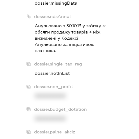
dossier.missingData
dossier.ndsAnnul
Анульовано з 30.10.13 у зв'язку з:
обсяги продажу товарiв < нiж
визначенi у Кодексi
Анульовано за iнiцiативою
платника.
dossier.single_tax_reg
dossier.notInList
dossier.non_profit
XXXXXXXXXX
dossier.budget_dotation
XXXXXXXXXX
dossier.palne_akciz