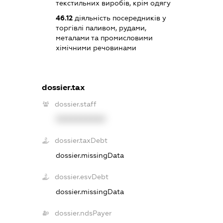
текстильних виробів, крім одягу
46.12
діяльність посередників у
торгівлі паливом, рудами,
металами та промисловими
хімічними речовинами
dossier.tax
dossier.staff
XXXXXXXXXX
dossier.taxDebt
dossier.missingData
dossier.esvDebt
dossier.missingData
dossier.ndsPayer