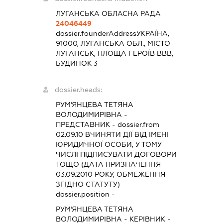
ЛУГАНСЬКА ОБЛАСНА РАДА
24046449
dossier.founderAddress
УКРАЇНА,
91000, ЛУГАНСЬКА ОБЛ., МІСТО
ЛУГАНСЬК, ПЛОЩА ГЕРОЇВ ВВВ,
БУДИНОК 3
dossier.heads:
РУМ'ЯНЦЕВА ТЕТЯНА
ВОЛОДИМИРІВНА
-
ПРЕДСТАВНИК
- dossier.from
02.09.10
ВЧИНЯТИ ДІЇ ВІД ІМЕНІ
ЮРИДИЧНОЇ ОСОБИ, У ТОМУ
ЧИСЛІ ПІДПИСУВАТИ ДОГОВОРИ
ТОЩО (ДАТА ПРИЗНАЧЕННЯ
03.09.2010 РОКУ, ОБМЕЖЕННЯ
ЗГІДНО СТАТУТУ)
dossier.position -
РУМ'ЯНЦЕВА ТЕТЯНА
ВОЛОДИМИРІВНА
-
КЕРІВНИК
-