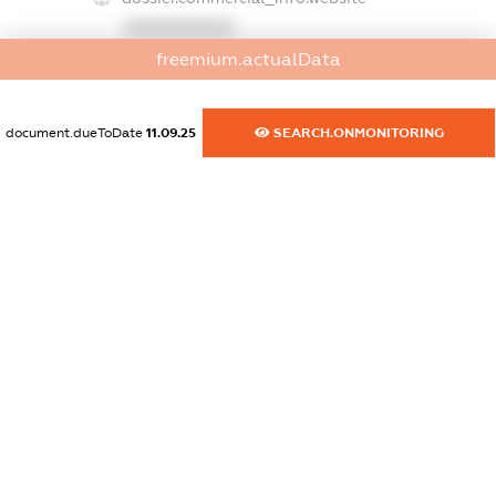
XXXXXXXXXX
freemium.actualData
dossier.commercial_info.activity
XXXXXXXXXX
document.dueToDate
11.09.25
SEARCH.ONMONITORING
freemium.exampleText_1
freemium.exampleText_2
freemium.anonymousPerSearch2
FREEMIUM.DETAILS
FREEMIUM.REGISTER