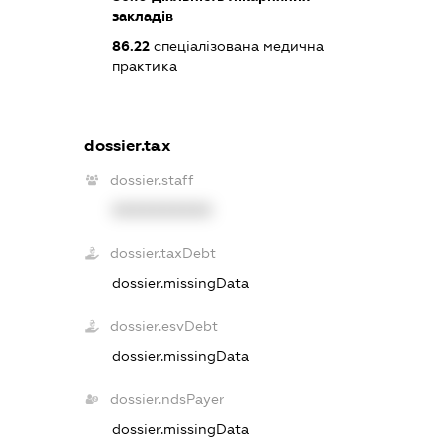
закладів
86.22
спеціалізована медична
практика
dossier.tax
dossier.staff
XXXXXXXXXX
dossier.taxDebt
dossier.missingData
dossier.esvDebt
dossier.missingData
dossier.ndsPayer
dossier.missingData