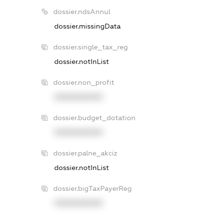
dossier.ndsAnnul
dossier.missingData
dossier.single_tax_reg
dossier.notInList
dossier.non_profit
XXXXXXXXXX
dossier.budget_dotation
XXXXXXXXXX
dossier.palne_akciz
dossier.notInList
dossier.bigTaxPayerReg
XXXXXXXXXX