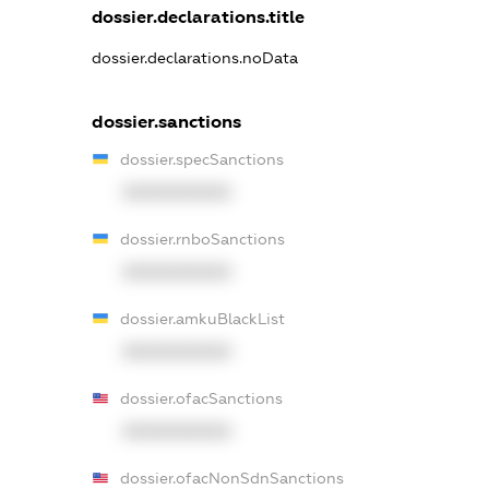
dossier.declarations.title
dossier.declarations.noData
dossier.sanctions
dossier.specSanctions
XXXXXXXXXX
dossier.rnboSanctions
XXXXXXXXXX
dossier.amkuBlackList
XXXXXXXXXX
dossier.ofacSanctions
XXXXXXXXXX
dossier.ofacNonSdnSanctions