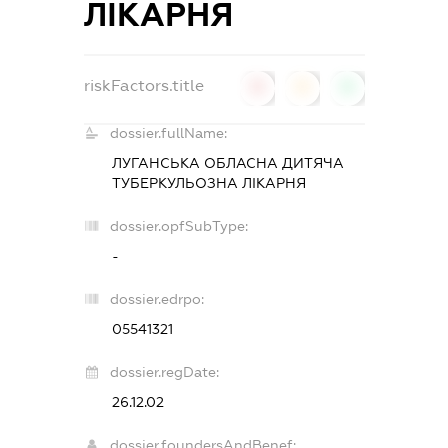
ЛІКАРНЯ
riskFactors.title
0
0
0
dossier.fullName:
ЛУГАНСЬКА ОБЛАСНА ДИТЯЧА
ТУБЕРКУЛЬОЗНА ЛІКАРНЯ
dossier.opfSubType:
-
dossier.edrpo:
05541321
dossier.regDate:
26.12.02
dossier.foundersAndBenef: