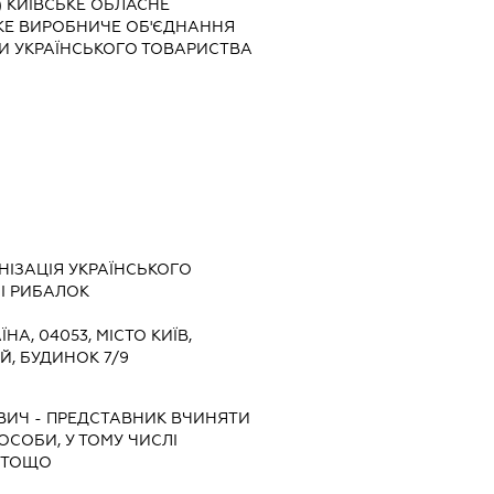
) КИЇВСЬКЕ ОБЛАСНЕ
Е ВИРОБНИЧЕ ОБ'ЄДНАННЯ
ДИ УКРАЇНСЬКОГО ТОВАРИСТВА
НІЗАЦІЯ УКРАЇНСЬКОГО
І РИБАЛОК
ЇНА, 04053, МІСТО КИЇВ,
Й, БУДИНОК 7/9
ВИЧ
-
ПРЕДСТАВНИК
ВЧИНЯТИ
 ОСОБИ, У ТОМУ ЧИСЛІ
 ТОЩО