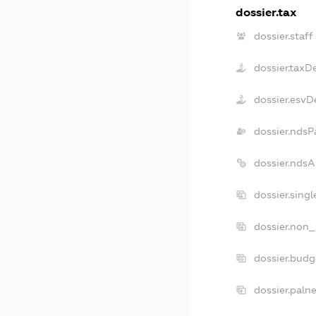
dossier.tax
dossier.staff
dossier.taxD
dossier.esvD
dossier.ndsP
dossier.nds
dossier.sing
dossier.non_
dossier.bud
dossier.paln