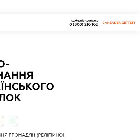
caHeader.contact
CAHEADER.GETTEST
0 (800) 210 102
О-
НАННЯ
АЇНСЬКОГО
АЛОК
0
0
НЯ ГРОМАДЯН (РЕЛІГІЙНОЇ