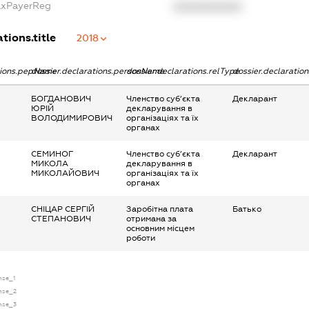
TaxPayerReg
XXXXXXXXXX
tions.title
2018
ations.pepName
dossier.declarations.personName
dossier.declarations.relType
dossier.declaratio
БОГДАНОВИЧ
Членство суб’єкта
Декларант
ЮРІЙ
декларування в
ВОЛОДИМИРОВИЧ
організаціях та їх
органах
СЕМИНОГ
Членство суб’єкта
Декларант
МИКОЛА
декларування в
МИКОЛАЙОВИЧ
організаціях та їх
органах
СНІЦАР СЕРГІЙ
Заробітна плата
Батько
СТЕПАНОВИЧ
отримана за
основним місцем
роботи
ense_1
ense_2
ense_3