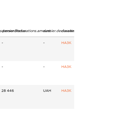
ns.personStatus
dossier.declarations.amount
dossier.declarations.currency
dossier.declarations.source
-
-
НАЗК
-
-
НАЗК
28 446
UAH
НАЗК