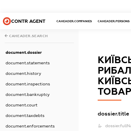
CONTR AGENT
CAHEADER.COMPANIES
CAHEADER.PERSONS
CAHEADER.SEARCH
document.dossier
КИЇВС
document.statements
РИБАЛ
document.history
КИЇВС
document.inspections
ТОВАР
document.bankruptcy
document.court
dossier.title
document.taxdebts
dossier.full
document.enforcements