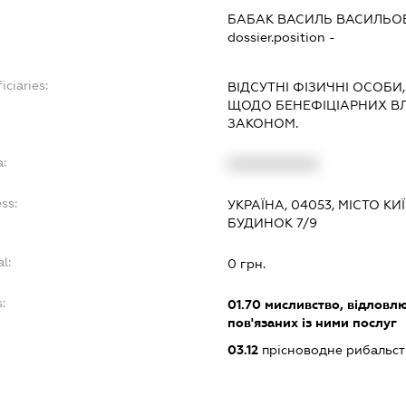
БАБАК ВАСИЛЬ ВАСИЛЬО
dossier.position -
iciaries:
ВІДСУТНІ ФІЗИЧНІ ОСОБИ
ЩОДО БЕНЕФІЦІАРНИХ В
ЗАКОНОМ.
a:
XXXXXXXXXX
ss:
УКРАЇНА, 04053, МІСТО К
БУДИНОК 7/9
l:
0 грн.
:
01.70
мисливство, відловлю
пов'язаних із ними послуг
03.12
прісноводне рибальст