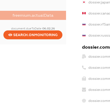
dossier.japa
dossier.cana
freemium.actualData
dossier.rfSa
document.dueToDate
06.02.26
SEARCH.ONMONITORING
dossier.russi
dossier.comm
dossier.comm
dossier.com
dossier.comm
dossier.comm
dossier.comm