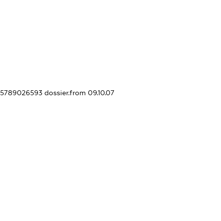
055789026593
dossier.from 09.10.07