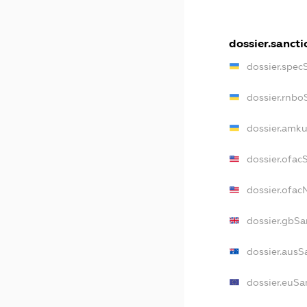
dossier.sancti
dossier.spec
dossier.rnbo
dossier.amku
dossier.ofac
dossier.ofa
dossier.gbSa
dossier.ausS
dossier.euSa