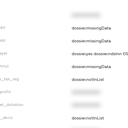
XXXXXXXXXX
ebt
dossier.missingData
ebt
dossier.missingData
ayer
dossier.yes
dossier.ndsInn 
Annul
dossier.missingData
le_tax_reg
dossier.notInList
profit
XXXXXXXXXX
get_dotation
XXXXXXXXXX
e_akciz
dossier.notInList