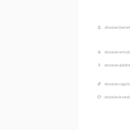
dossier.benef
dossier.smid
dossier.addre
dossier.capita
dossier.kveds