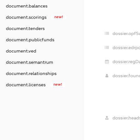
document.balances
document.scorings
new!
document.tenders
dossier.opfS
document.publicfunds
dossier.edrpo
document.ved
dossier.regD
document.semantrum
document.relationships
dossier.fou
document.licenses
new!
dossier.head