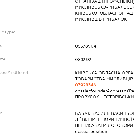
ОРГАНІЗАЦІЇ,ПРОФСПІЛКИ
МИСЛИВСЬКО-РИБАЛЬСЬК
КИЇВСЬКОЇ ОБЛАСНОЇ РА
МИСЛИВЦІВ І РИБАЛОК
ubType:
-
:
05578904
ate:
08.12.92
ndersAndBenef:
КИЇВСЬКА ОБЛАСНА ОРГА
ТОВАРИСТВА МИСЛИВЦІВ 
03928346
dossier.founderAddress
УКРА
ПРОВУЛОК НЕСТОРІВСЬКИ
s:
БАБАК ВАСИЛЬ ВАСИЛЬО
ДІЇ ВІД ІМЕНІ ЮРИДИЧНОЇ
ПІДПИСУВАТИ ДОГОВОРИ
dossier.position -