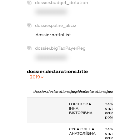
dossier.budget_dotation
XXXXXXXXXX
dossier.palne_akciz
dossier.notInList
dossier.bigTaxPayerReg
XXXXXXXXXX
dossier.declarations.title
2019
dossier.declarations.pepName
dossier.declarations.personName
dossier.declaration
ГОРШКОВА
Заробітна плата
ІННА
отримана за
ВІКТОРІВНА
основним місцем
роботи
СУЛА ОЛЕНА
Заробітна плата
АНАТОЛІЇВНА
отримана за
основним місцем