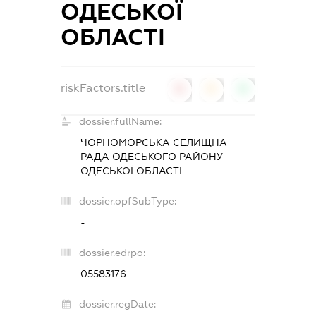
ОДЕСЬКОЇ
ОБЛАСТІ
riskFactors.title
0
0
0
dossier.fullName:
ЧОРНОМОРСЬКА СЕЛИЩНА
РАДА ОДЕСЬКОГО РАЙОНУ
ОДЕСЬКОЇ ОБЛАСТІ
dossier.opfSubType:
-
dossier.edrpo:
05583176
dossier.regDate: