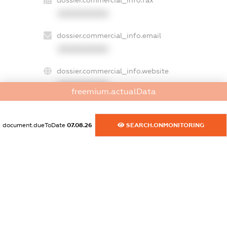
XXXXXXXXXX
dossier.commercial_info.email
XXXXXXXXXX
dossier.commercial_info.website
XXXXXXXXXX
freemium.actualData
dossier.commercial_info.activity
XXXXXXXXXX
document.dueToDate
07.08.26
SEARCH.ONMONITORING
freemium.exampleText_1
freemium.exampleText_2
freemium.anonymousPerSearch2
FREEMIUM.DETAILS
FREEMIUM.REGISTER