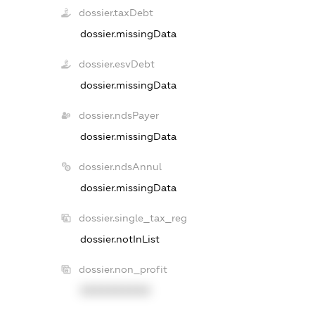
dossier.taxDebt
dossier.missingData
dossier.esvDebt
dossier.missingData
dossier.ndsPayer
dossier.missingData
dossier.ndsAnnul
dossier.missingData
dossier.single_tax_reg
dossier.notInList
dossier.non_profit
XXXXXXXXXX