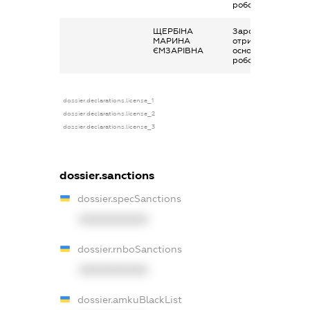
роботи
ЩЕРБІНА
Заробітна плата
МАРИНА
отримана за
ЄМЗАРІВНА
основним місцем
роботи
dossier.declarations.license_1
dossier.declarations.license_2
dossier.declarations.license_3
dossier.sanctions
dossier.specSanctions
XXXXXXXXXX
dossier.rnboSanctions
XXXXXXXXXX
dossier.amkuBlackList