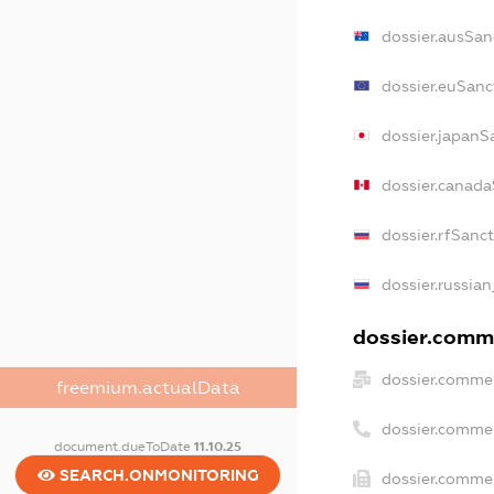
dossier.ausSan
dossier.euSanc
dossier.japanS
dossier.canada
dossier.rfSanc
dossier.russian
dossier.comme
dossier.commer
freemium.actualData
dossier.comme
document.dueToDate
11.10.25
SEARCH.ONMONITORING
dossier.commer