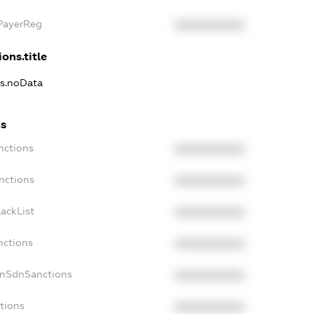
xPayerReg
XXXXXXXXXX
ons.title
ns.noData
ns
nctions
XXXXXXXXXX
nctions
XXXXXXXXXX
ackList
XXXXXXXXXX
nctions
XXXXXXXXXX
onSdnSanctions
XXXXXXXXXX
tions
XXXXXXXXXX