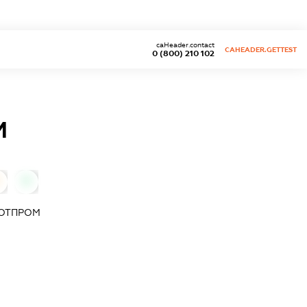
caHeader.contact
CAHEADER.GETTEST
0 (800) 210 102
М
0
ОТПРОМ