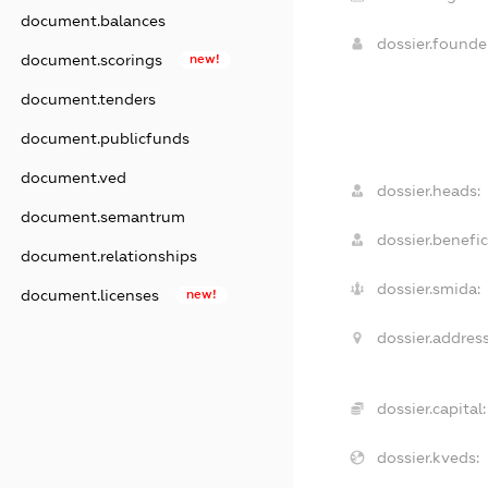
document.balances
dossier.found
document.scorings
new!
document.tenders
document.publicfunds
document.ved
dossier.heads:
document.semantrum
dossier.benefic
document.relationships
dossier.smida:
document.licenses
new!
dossier.address
dossier.capital:
dossier.kveds: