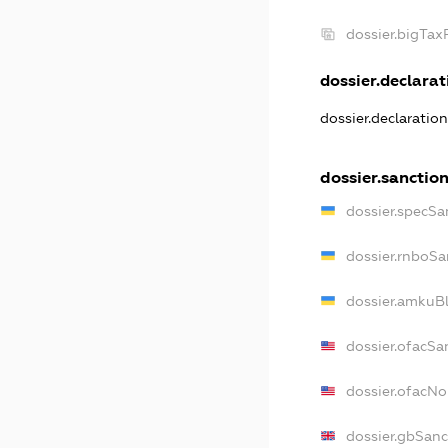
dossier.bigTa
dossier.declarati
dossier.declaratio
dossier.sanctio
dossier.specSa
dossier.rnboSa
dossier.amkuBl
dossier.ofacSa
dossier.ofacN
dossier.gbSanc