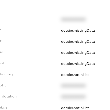
XXXXXXXXXX
t
dossier.missingData
t
dossier.missingData
er
dossier.missingData
nul
dossier.missingData
_tax_reg
dossier.notInList
ofit
XXXXXXXXXX
t_dotation
XXXXXXXXXX
akciz
dossier.notInList