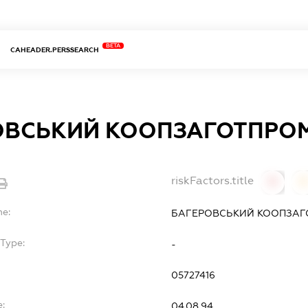
BETA
CAHEADER.PERSSEARCH
ОВСЬКИЙ КООПЗАГОТПРО
riskFactors.title
0
0
me:
БАГЕРОВСЬКИЙ КООПЗАГ
Type:
-
05727416
:
04.08.94