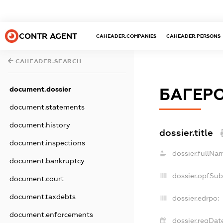
CONTR AGENT
CAHEADER.COMPANIES
CAHEADER.PERSONS
CAHEADER.SEARCH
document.dossier
БАГЕР
document.statements
document.history
dossier.title
document.inspections
dossier.fullNa
document.bankruptcy
dossier.opfSub
document.court
document.taxdebts
dossier.edrpo:
document.enforcements
dossier.regDate