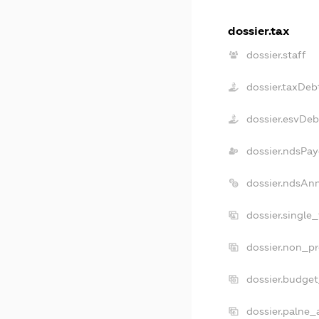
dossier.tax
dossier.staff
dossier.taxDeb
dossier.esvDeb
dossier.ndsPay
dossier.ndsAn
dossier.single
dossier.non_pr
dossier.budge
dossier.palne_