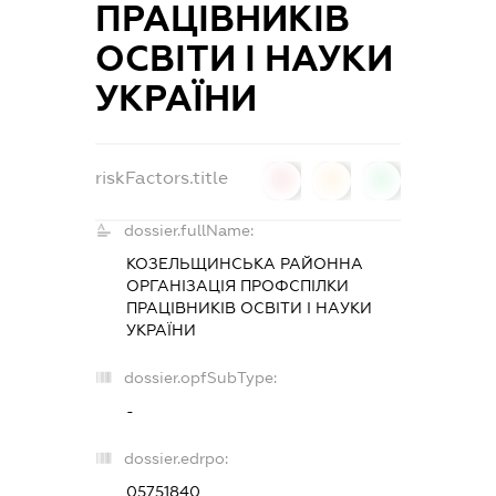
ПРАЦІВНИКІВ
ОСВІТИ І НАУКИ
УКРАЇНИ
riskFactors.title
0
0
0
dossier.fullName:
КОЗЕЛЬЩИНСЬКА РАЙОННА
ОРГАНІЗАЦІЯ ПРОФСПІЛКИ
ПРАЦІВНИКІВ ОСВІТИ І НАУКИ
УКРАЇНИ
dossier.opfSubType:
-
dossier.edrpo:
05751840