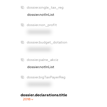
dossier.single_tax_reg
dossier.notInList
dossier.non_profit
XXXXXXXXXX
dossier.budget_dotation
XXXXXXXXXX
dossier.palne_akciz
dossier.notInList
dossier.bigTaxPayerReg
XXXXXXXXXX
dossier.declarations.title
2018