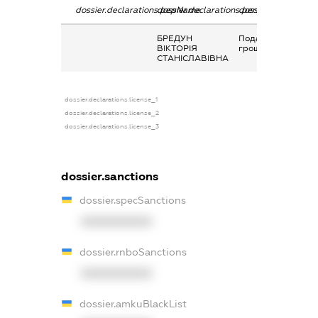
dossier.declarations.pepName
dossier.declarations.personName
dossier.declaration
БРЕДУН
Подарунок у
ВІКТОРІЯ
грошовій формі
СТАНІСЛАВІВНА
dossier.declarations.license_1
dossier.declarations.license_2
dossier.declarations.license_3
dossier.sanctions
dossier.specSanctions
XXXXXXXXXX
dossier.rnboSanctions
XXXXXXXXXX
dossier.amkuBlackList