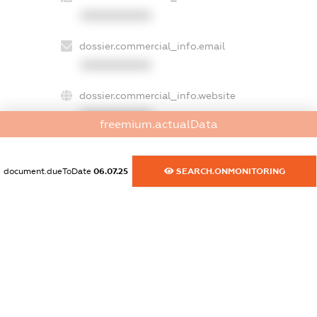
XXXXXXXXXX
dossier.commercial_info.email
XXXXXXXXXX
dossier.commercial_info.website
XXXXXXXXXX
freemium.actualData
dossier.commercial_info.activity
XXXXXXXXXX
document.dueToDate
06.07.25
SEARCH.ONMONITORING
freemium.exampleText_1
freemium.exampleText_2
freemium.anonymousPerSearch2
FREEMIUM.DETAILS
FREEMIUM.REGISTER