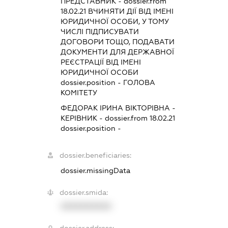
ПРЕДСТАВНИК
- dossier.from
18.02.21
ВЧИНЯТИ ДІЇ ВІД ІМЕНІ
ЮРИДИЧНОЇ ОСОБИ, У ТОМУ
ЧИСЛІ ПІДПИСУВАТИ
ДОГОВОРИ ТОЩО, ПОДАВАТИ
ДОКУМЕНТИ ДЛЯ ДЕРЖАВНОЇ
РЕЄСТРАЦІЇ ВІД ІМЕНІ
ЮРИДИЧНОЇ ОСОБИ
dossier.position - ГОЛОВА
КОМІТЕТУ
ФЕДОРАК ІРИНА ВІКТОРІВНА
-
КЕРІВНИК
- dossier.from 18.02.21
dossier.position -
dossier.beneficiaries:
dossier.missingData
dossier.smida:
XXXXXXXXXX
dossier.address: