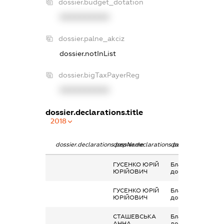
dossier.budget_dotation
XXXXXXXXXX
dossier.palne_akciz
dossier.notInList
dossier.bigTaxPayerReg
XXXXXXXXXX
dossier.declarations.title
2018
dossier.declarations.pepName
dossier.declarations.personName
dossier.declaratio
ГУСЕНКО ЮРІЙ
Благодійна
ЮРІЙОВИЧ
допомога
ГУСЕНКО ЮРІЙ
Благодійна
ЮРІЙОВИЧ
допомога
СТАШЕВСЬКА
Благодійна
АННА
допомога