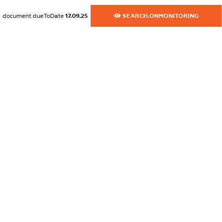
XXXXXXXXXX
document.dueToDate
17.09.25
SEARCH.ONMONITORING
dossier.commercial_info.website
XXXXXXXXXX
dossier.commercial_info.activity
XXXXXXXXXX
freemium.exampleText_1
freemium.exampleText_2
freemium.anonymousPerSearch2
FREEMIUM.DETAILS
FREEMIUM.REGISTER