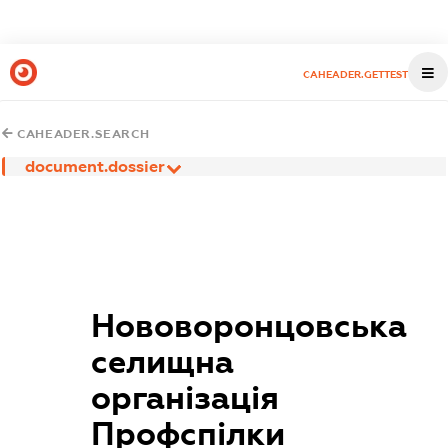
CAHEADER.GETTEST
CAHEADER.SEARCH
document.dossier
Нововоронцовська
селищна
організація
Профспілки