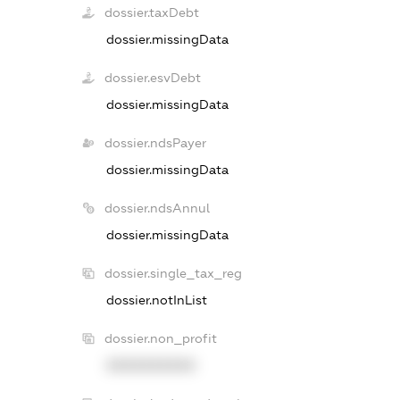
dossier.taxDebt
dossier.missingData
dossier.esvDebt
dossier.missingData
dossier.ndsPayer
dossier.missingData
dossier.ndsAnnul
dossier.missingData
dossier.single_tax_reg
dossier.notInList
dossier.non_profit
XXXXXXXXXX