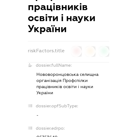
працівників
освіти і науки
України
riskFactors.title
0
0
0
dossier.fullName:
Нововоронцовська селищна
організація Профспілки
працівників освіти і науки
України
dossier.opfSubType:
-
dossier.edrpo: