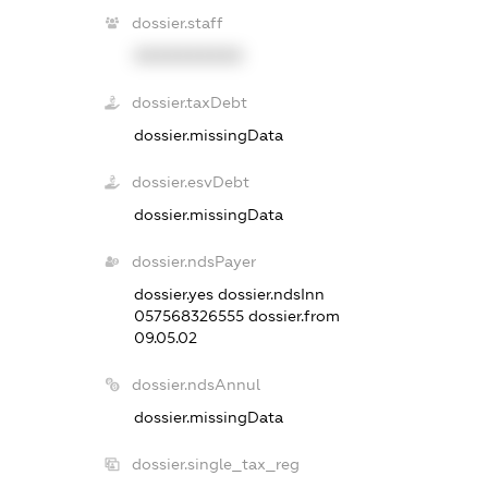
dossier.staff
XXXXXXXXXX
dossier.taxDebt
dossier.missingData
dossier.esvDebt
dossier.missingData
dossier.ndsPayer
dossier.yes
dossier.ndsInn
057568326555
dossier.from
09.05.02
dossier.ndsAnnul
dossier.missingData
dossier.single_tax_reg