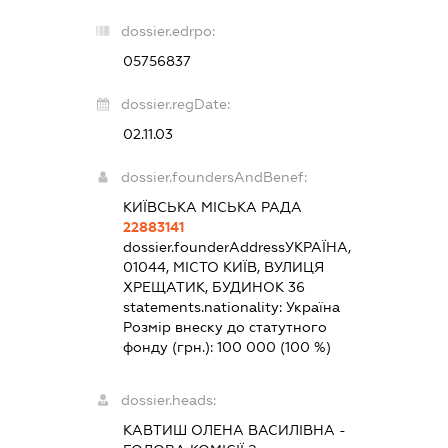
dossier.edrpo:
05756837
dossier.regDate:
02.11.03
dossier.foundersAndBenef:
КИЇВСЬКА МІСЬКА РАДА
22883141
dossier.founderAddress
УКРАЇНА,
01044, МІСТО КИЇВ, ВУЛИЦЯ
ХРЕЩАТИК, БУДИНОК 36
statements.nationality:
Україна
Розмір внеску до статутного
фонду (грн.):
100 000
(100 %)
dossier.heads:
КАВТИШ ОЛЕНА ВАСИЛІВНА
-