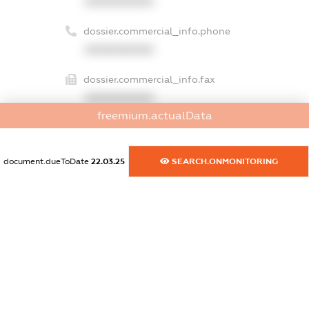
XXXXXXXXXX
dossier.commercial_info.phone
XXXXXXXXXX
dossier.commercial_info.fax
XXXXXXXXXX
freemium.actualData
dossier.commercial_info.email
XXXXXXXXXX
document.dueToDate
22.03.25
SEARCH.ONMONITORING
dossier.commercial_info.website
XXXXXXXXXX
dossier.commercial_info.activity
XXXXXXXXXX
freemium.exampleText_1