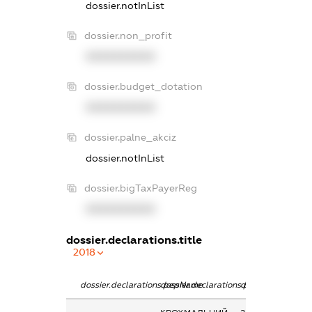
dossier.notInList
dossier.non_profit
XXXXXXXXXX
dossier.budget_dotation
XXXXXXXXXX
dossier.palne_akciz
dossier.notInList
dossier.bigTaxPayerReg
XXXXXXXXXX
dossier.declarations.title
2018
dossier.declarations.pepName
dossier.declarations.personName
dossier.declarati