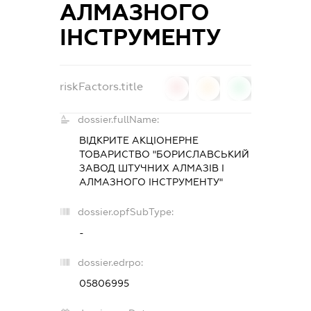
АЛМАЗНОГО
ІНСТРУМЕНТУ
riskFactors.title
0
0
0
dossier.fullName:
ВІДКРИТЕ АКЦІОНЕРНЕ
ТОВАРИСТВО "БОРИСЛАВСЬКИЙ
ЗАВОД ШТУЧНИХ АЛМАЗІВ І
АЛМАЗНОГО ІНСТРУМЕНТУ"
dossier.opfSubType:
-
dossier.edrpo:
05806995