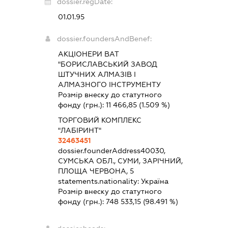
dossier.regDate:
01.01.95
dossier.foundersAndBenef:
АКЦІОНЕРИ ВАТ
"БОРИСЛАВСЬКИЙ ЗАВОД
ШТУЧНИХ АЛМАЗІВ І
АЛМАЗНОГО ІНСТРУМЕНТУ
Розмір внеску до статутного
фонду (грн.):
11 466,85
(1.509 %)
ТОРГОВИЙ КОМПЛЕКС
"ЛАБІРИНТ"
32463451
dossier.founderAddress
40030,
СУМСЬКА ОБЛ., СУМИ, ЗАРІЧНИЙ,
ПЛОЩА ЧЕРВОНА, 5
statements.nationality:
Україна
Розмір внеску до статутного
фонду (грн.):
748 533,15
(98.491 %)