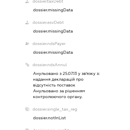
dossier.taxDebt
dossier.missingData
dossier.esvDebt
dossier.missingData
dossier.ndsPayer
dossier.missingData
dossier.ndsAnnul
Анульовано з 25.07.13 у зв'язку з:
надання декларацiй про
вiдсутнiсть поставок
Анульовано за рiшенням
контролюючого органу.
dossier.single_tax_reg
dossier.notInList