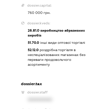
dossier.capital:
760 000 грн.
dossier.kveds:
26.81.0
виробництво абразивних
виробів
51.70.0
інші види оптової торгівлі
52.12.0
роздрібна торгівля в
неспеціалізованих магазинах без
переваги продовольчого
асортименту
dossier.tax
dossier.staff
XXXXXXXXXX