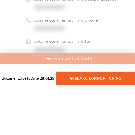
XXXXXXXXXX
dossier.commercial_info.phone
XXXXXXXXXX
dossier.commercial_info.fax
XXXXXXXXXX
freemium.actualData
dossier.commercial_info.email
XXXXXXXXXX
document.dueToDate
28.01.25
SEARCH.ONMONITORING
dossier.commercial_info.website
XXXXXXXXXX
dossier.commercial_info.activity
XXXXXXXXXX