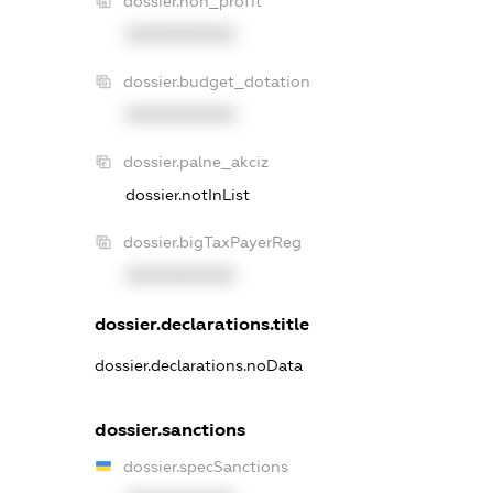
dossier.non_profit
XXXXXXXXXX
dossier.budget_dotation
XXXXXXXXXX
dossier.palne_akciz
dossier.notInList
dossier.bigTaxPayerReg
XXXXXXXXXX
dossier.declarations.title
dossier.declarations.noData
dossier.sanctions
dossier.specSanctions