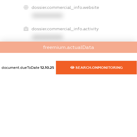
dossier.commercial_info.website
XXXXXXXXXX
dossier.commercial_info.activity
XXXXXXXXXX
freemium.actualData
freemium.exampleText_1
document.dueToDate
12.10.25
SEARCH.ONMONITORING
freemium.exampleText_2
freemium.anonymousPerSearch2
FREEMIUM.DETAILS
FREEMIUM.REGISTER