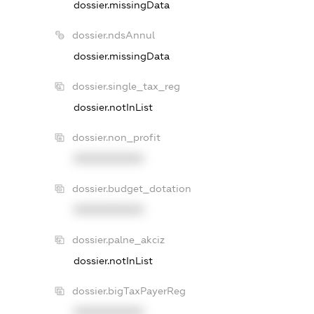
dossier.missingData
dossier.ndsAnnul
dossier.missingData
dossier.single_tax_reg
dossier.notInList
dossier.non_profit
XXXXXXXXXX
dossier.budget_dotation
XXXXXXXXXX
dossier.palne_akciz
dossier.notInList
dossier.bigTaxPayerReg
XXXXXXXXXX