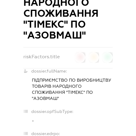
НАРОДНОГО
СПОЖИВАННЯ
"ТІМЕКС" ПО
"АЗОВМАШ"
riskFactors.title
0
0
0
dossier.fullName:
ПІДПРИЄМСТВО ПО ВИРОБНИЦТВУ
ТОВАРІВ НАРОДНОГО
СПОЖИВАННЯ "ТІМЕКС" ПО
"АЗОВМАШ"
dossier.opfSubType:
-
dossier.edrpo: