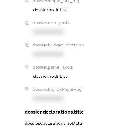
dossier.single_tax_reg
dossier.notInList
dossier.non_profit
XXXXXXXXXX
dossier.budget_dotation
XXXXXXXXXX
dossier.palne_akciz
dossier.notInList
dossier.bigTaxPayerReg
XXXXXXXXXX
dossier.declarations.title
dossier.declarations.noData