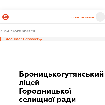
CAHEADER.GETTEST
CAHEADER.SEARCH
document.dossier
Броницькогутянський
ліцей
Городницької
селищної ради