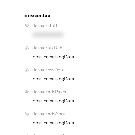
dossier.tax
dossier.staff
XXXXXXXXXX
dossier.taxDebt
dossier.missingData
dossier.esvDebt
dossier.missingData
dossier.ndsPayer
dossier.missingData
dossier.ndsAnnul
dossier.missingData