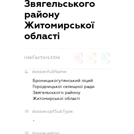
Звягельського
району
Житомирської
області
riskFactors.title
0
0
0
dossier.fullName:
Броницькогутянський ліцей
Городницької селищної ради
Звягельського району
Житомирської області
dossier.opfSubType:
-
dossier.edrpo: