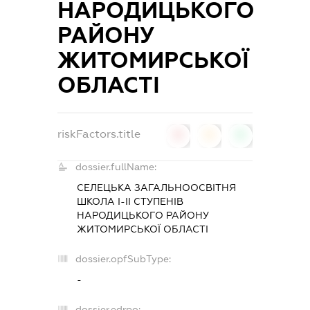
НАРОДИЦЬКОГО
РАЙОНУ
ЖИТОМИРСЬКОЇ
ОБЛАСТІ
riskFactors.title
0
0
0
dossier.fullName:
СЕЛЕЦЬКА ЗАГАЛЬНООСВІТНЯ
ШКОЛА І-ІІ СТУПЕНІВ
НАРОДИЦЬКОГО РАЙОНУ
ЖИТОМИРСЬКОЇ ОБЛАСТІ
dossier.opfSubType:
-
dossier.edrpo: