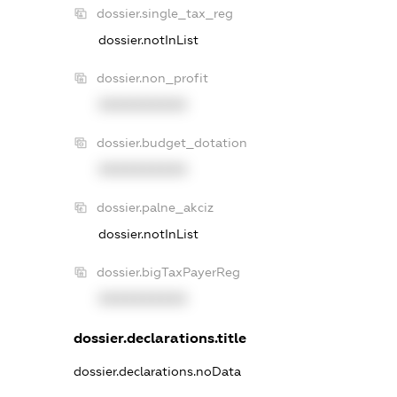
dossier.single_tax_reg
dossier.notInList
dossier.non_profit
XXXXXXXXXX
dossier.budget_dotation
XXXXXXXXXX
dossier.palne_akciz
dossier.notInList
dossier.bigTaxPayerReg
XXXXXXXXXX
dossier.declarations.title
dossier.declarations.noData