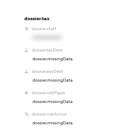
dossier.tax
dossier.staff
XXXXXXXXXX
dossier.taxDebt
dossier.missingData
dossier.esvDebt
dossier.missingData
dossier.ndsPayer
dossier.missingData
dossier.ndsAnnul
dossier.missingData