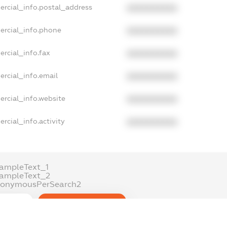
ercial_info.postal_address
XXXXXXXXXX
ercial_info.phone
XXXXXXXXXX
ercial_info.fax
XXXXXXXXXX
ercial_info.email
XXXXXXXXXX
ercial_info.website
XXXXXXXXXX
rcial_info.activity
XXXXXXXXXX
ampleText_1
xampleText_2
nonymousPerSearch2
DETAILS
FREEMIUM.REGISTER