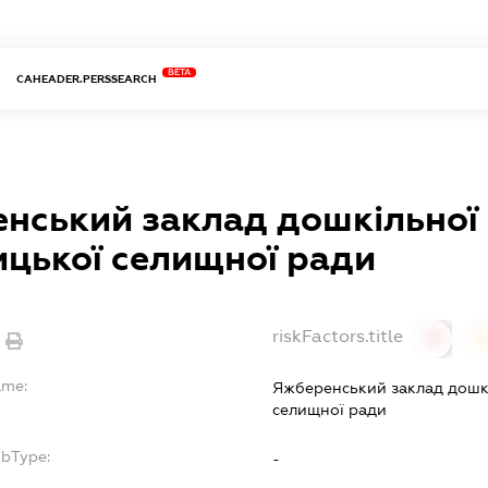
BETA
CAHEADER.PERSSEARCH
нський заклад дошкільної 
цької селищної ради
riskFactors.title
0
ame:
Яжберенський заклад дошкі
селищної ради
ubType:
-