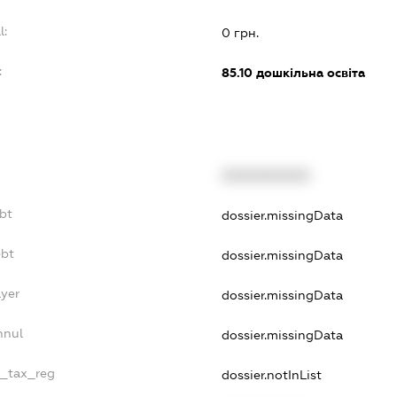
l:
0 грн.
:
85.10
дошкільна освіта
XXXXXXXXXX
ebt
dossier.missingData
ebt
dossier.missingData
ayer
dossier.missingData
nnul
dossier.missingData
e_tax_reg
dossier.notInList