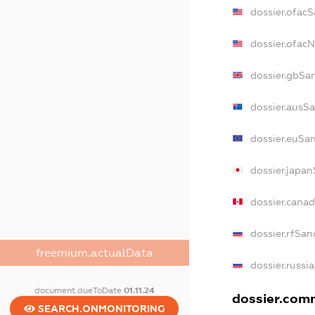
dossier.ofac
dossier.ofac
dossier.gbSa
dossier.ausS
dossier.euSa
dossier.japa
dossier.cana
dossier.rfSan
freemium.actualData
dossier.russi
document.dueToDate
01.11.24
dossier.comm
SEARCH.ONMONITORING