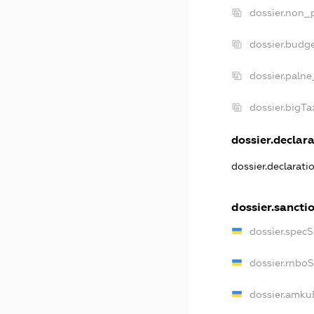
dossier.non_p
dossier.budg
dossier.palne
dossier.bigT
dossier.declara
dossier.declarat
dossier.sancti
dossier.spec
dossier.rnbo
dossier.amku