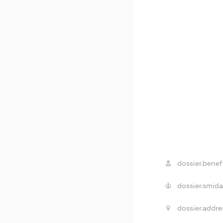
dossier.benefi
dossier.smida
dossier.addre