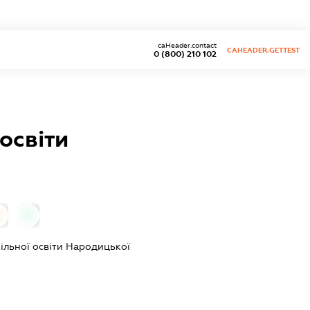
caHeader.contact
CAHEADER.GETTEST
0 (800) 210 102
освіти
0
0
льної освіти Народицької