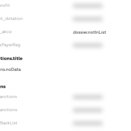
rofit
XXXXXXXXXX
et_dotation
XXXXXXXXXX
_akciz
dossier.notInList
axPayerReg
XXXXXXXXXX
tions.title
ions.noData
ons
Sanctions
XXXXXXXXXX
Sanctions
XXXXXXXXXX
BlackList
XXXXXXXXXX