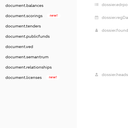
dossier.edrpo
document.balances
document.scorings
new!
dossier.regDa
document.tenders
dossier.foun
document.publicfunds
document.ved
document.semantrum
document.relationships
dossier.heads
document.licenses
new!