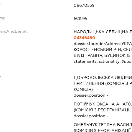
:
06670539
te:
16.11.95
dersAndBenef:
НАРОДИЦЬКА СЕЛИЩНА 
04346480
dossier.founderAddress
УКРА
КОРОСТЕНСЬКИЙ Р-Н, СЕЛ
ВУЛ.1 ТРАВНЯ, БУДИНОК 15
statements.nationality:
Укра
:
ДОБРОВОЛЬСЬКА ЛЮДМИ
ПРИПИНЕННЯ (КОМІСІЯ З Р
КОМІСІЯ)
dossier.position -
ПОТІЙЧУК ОКСАНА АНАТО
(КОМІСІЯ З РЕОРГАНІЗАЦІЇ
dossier.position -
ОМЕЛЬЧУК ТЕТЯНА ВАСИЛ
(КОМІСІЯ З РЕОРГАНІЗАЦІЇ