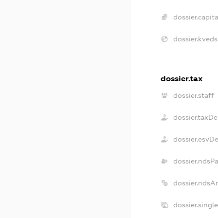
dossier.capita
dossier.kveds
dossier.tax
dossier.staff
dossier.taxD
dossier.esvD
dossier.ndsP
dossier.ndsA
dossier.singl