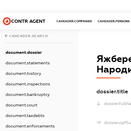
CONTR AGENT
CAHEADER.COMPANIES
CAHEADER.PERSONS
CAHEADER.SEARCH
document.dossier
Яжбере
document.statements
Народи
document.history
document.inspections
dossier.title
document.bankruptcy
dossier.fullN
document.court
document.taxdebts
dossier.opfS
document.enforcements