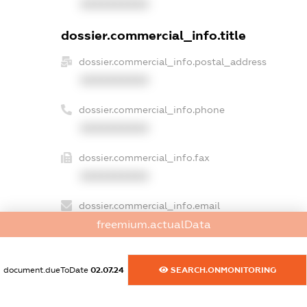
XXXXXXXXXX
dossier.commercial_info.title
dossier.commercial_info.postal_address
XXXXXXXXXX
dossier.commercial_info.phone
XXXXXXXXXX
dossier.commercial_info.fax
XXXXXXXXXX
dossier.commercial_info.email
XXXXXXXXXX
freemium.actualData
dossier.commercial_info.website
document.dueToDate
02.07.24
SEARCH.ONMONITORING
XXXXXXXXXX
dossier.commercial_info.activity