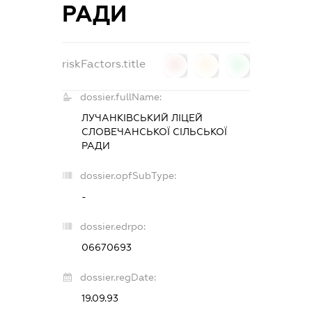
РАДИ
riskFactors.title
0
0
0
dossier.fullName:
ЛУЧАНКІВСЬКИЙ ЛІЦЕЙ
СЛОВЕЧАНСЬКОЇ СІЛЬСЬКОЇ
РАДИ
dossier.opfSubType:
-
dossier.edrpo:
06670693
dossier.regDate:
19.09.93