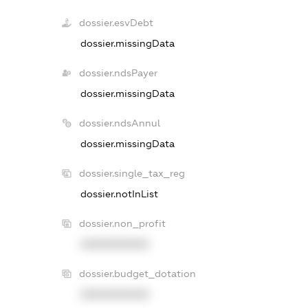
dossier.esvDebt
dossier.missingData
dossier.ndsPayer
dossier.missingData
dossier.ndsAnnul
dossier.missingData
dossier.single_tax_reg
dossier.notInList
dossier.non_profit
XXXXXXXXXX
dossier.budget_dotation
XXXXXXXXXX