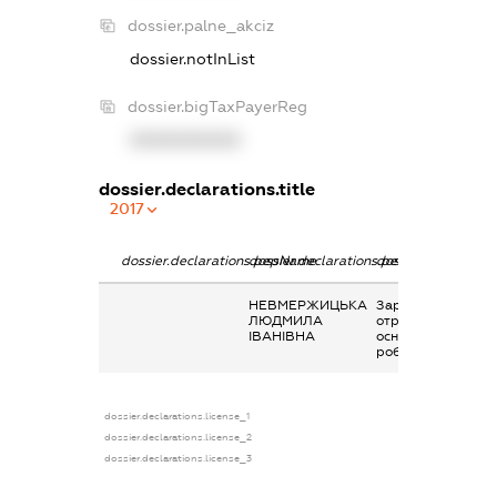
dossier.palne_akciz
dossier.notInList
dossier.bigTaxPayerReg
XXXXXXXXXX
dossier.declarations.title
2017
dossier.declarations.pepName
dossier.declarations.personName
dossier.declaratio
НЕВМЕРЖИЦЬКА
Заробітна плата
ЛЮДМИЛА
отримана за
ІВАНІВНА
основним місцем
роботи
dossier.declarations.license_1
dossier.declarations.license_2
dossier.declarations.license_3