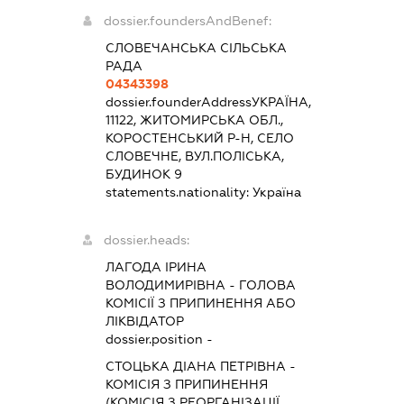
dossier.foundersAndBenef:
СЛОВЕЧАНСЬКА СІЛЬСЬКА
РАДА
04343398
dossier.founderAddress
УКРАЇНА,
11122, ЖИТОМИРСЬКА ОБЛ.,
КОРОСТЕНСЬКИЙ Р-Н, СЕЛО
СЛОВЕЧНЕ, ВУЛ.ПОЛІСЬКА,
БУДИНОК 9
statements.nationality:
Україна
dossier.heads:
ЛАГОДА ІРИНА
ВОЛОДИМИРІВНА
-
ГОЛОВА
КОМІСІЇ З ПРИПИНЕННЯ АБО
ЛІКВІДАТОР
dossier.position -
СТОЦЬКА ДІАНА ПЕТРІВНА
-
КОМІСІЯ З ПРИПИНЕННЯ
(КОМІСІЯ З РЕОРГАНІЗАЦІЇ,