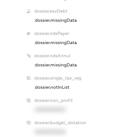
dossier.esvDebt
dossier.missingData
dossier.ndsPayer
dossier.missingData
dossier.ndsAnnul
dossier.missingData
dossier.single_tax_reg
dossier.notInList
dossier.non_profit
XXXXXXXXXX
dossier.budget_dotation
XXXXXXXXXX