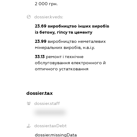
2 000 грн.
dossier.kveds:
23.69
виробництво інших виробів
із бетону, гіпсу та цементу
23.99
виробництво неметалевих
мінеральних виробів, н.в.і.у.
33.13
ремонт і технічне
обслуговування електронного й
оптичного устатковання
dossier.tax
dossier.staff
XXXXXXXXXX
dossier.taxDebt
dossier.missingData