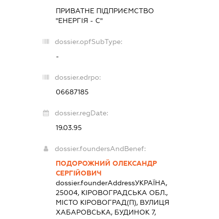
ПРИВАТНЕ ПІДПРИЄМСТВО
"ЕНЕРГІЯ - С"
dossier.opfSubType:
-
dossier.edrpo:
06687185
dossier.regDate:
19.03.95
dossier.foundersAndBenef:
ПОДОРОЖНИЙ ОЛЕКСАНДР
СЕРГІЙОВИЧ
dossier.founderAddress
УКРАЇНА,
25004, КІРОВОГРАДСЬКА ОБЛ.,
МІСТО КІРОВОГРАД(П), ВУЛИЦЯ
ХАБАРОВСЬКА, БУДИНОК 7,