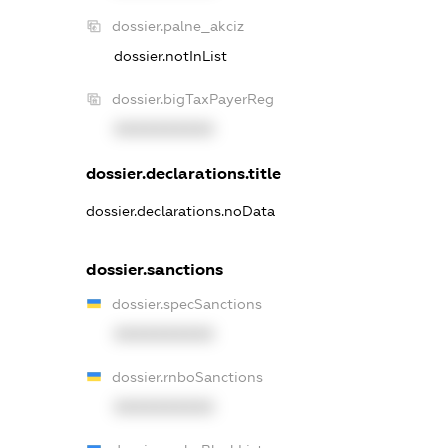
dossier.palne_akciz
dossier.notInList
dossier.bigTaxPayerReg
XXXXXXXXXX
dossier.declarations.title
dossier.declarations.noData
dossier.sanctions
dossier.specSanctions
XXXXXXXXXX
dossier.rnboSanctions
XXXXXXXXXX