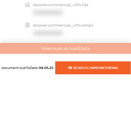
dossier.commercial_info.fax
XXXXXXXXXX
dossier.commercial_info.email
XXXXXXXXXX
dossier.commercial_info.website
freemium.actualData
XXXXXXXXXX
dossier.commercial_info.activity
document.dueToDate
04.05.25
SEARCH.ONMONITORING
XXXXXXXXXX
freemium.exampleText_1
freemium.exampleText_2
freemium.anonymousPerSearch2
FREEMIUM.DETAILS
FREEMIUM.REGISTER