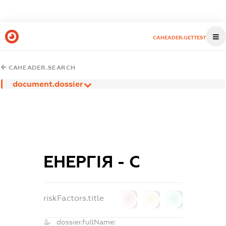
CAHEADER.GETTEST
CAHEADER.SEARCH
document.dossier
ЕНЕРГІЯ - С
riskFactors.title
0
0
0
dossier.fullName: