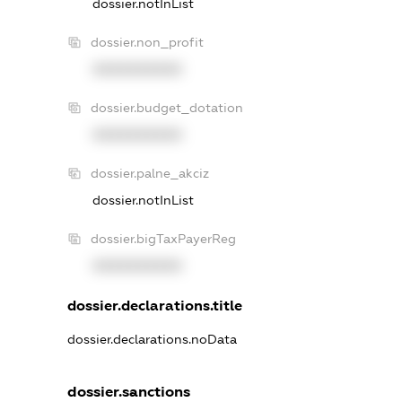
dossier.notInList
dossier.non_profit
XXXXXXXXXX
dossier.budget_dotation
XXXXXXXXXX
dossier.palne_akciz
dossier.notInList
dossier.bigTaxPayerReg
XXXXXXXXXX
dossier.declarations.title
dossier.declarations.noData
dossier.sanctions