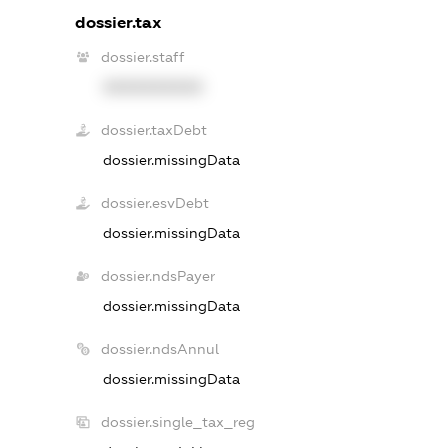
dossier.tax
dossier.staff
XXXXXXXXXX
dossier.taxDebt
dossier.missingData
dossier.esvDebt
dossier.missingData
dossier.ndsPayer
dossier.missingData
dossier.ndsAnnul
dossier.missingData
dossier.single_tax_reg