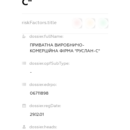
С"
riskFactors.title
0
0
0
dossier.fullName:
ПРИВАТНА ВИРОБНИЧО-
КОМЕРЦІЙНА ФІРМА "РУСЛАН-С"
dossier.opfSubType:
-
dossier.edrpo:
06711898
dossier.regDate:
29.12.01
dossier.heads: