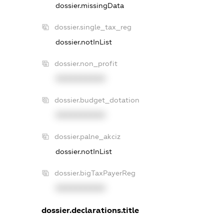
dossier.missingData
dossier.single_tax_reg
dossier.notInList
dossier.non_profit
XXXXXXXXXX
dossier.budget_dotation
XXXXXXXXXX
dossier.palne_akciz
dossier.notInList
dossier.bigTaxPayerReg
XXXXXXXXXX
dossier.declarations.title