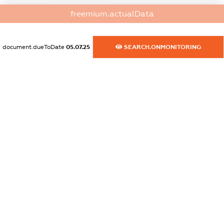
dossier.commercial_info.activity
freemium.actualData
XXXXXXXXXX
document.dueToDate
05.07.25
SEARCH.ONMONITORING
freemium.exampleText_1
freemium.exampleText_2
freemium.anonymousPerSearch2
FREEMIUM.DETAILS
FREEMIUM.REGISTER