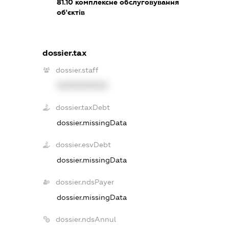
81.10
комплексне обслуговування
об'єктів
dossier.tax
dossier.staff
XXXXXXXXXX
dossier.taxDebt
dossier.missingData
dossier.esvDebt
dossier.missingData
dossier.ndsPayer
dossier.missingData
dossier.ndsAnnul