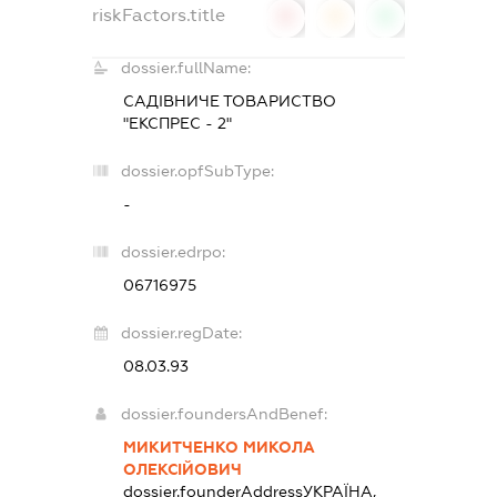
riskFactors.title
0
0
0
dossier.fullName:
САДІВНИЧЕ ТОВАРИСТВО
"ЕКСПРЕС - 2"
dossier.opfSubType:
-
dossier.edrpo:
06716975
dossier.regDate:
08.03.93
dossier.foundersAndBenef:
МИКИТЧЕНКО МИКОЛА
ОЛЕКСІЙОВИЧ
dossier.founderAddress
УКРАЇНА,