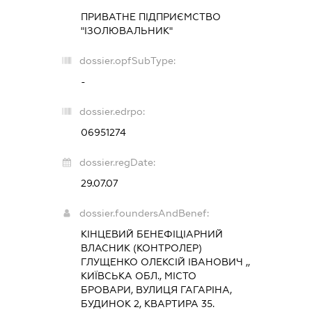
ПРИВАТНЕ ПІДПРИЄМСТВО
"ІЗОЛЮВАЛЬНИК"
dossier.opfSubType:
-
dossier.edrpo:
06951274
dossier.regDate:
29.07.07
dossier.foundersAndBenef:
КІНЦЕВИЙ БЕНЕФІЦІАРНИЙ
ВЛАСНИК (КОНТРОЛЕР)
ГЛУЩЕНКО ОЛЕКСІЙ ІВАНОВИЧ ,,
КИЇВСЬКА ОБЛ., МІСТО
БРОВАРИ, ВУЛИЦЯ ГАГАРІНА,
БУДИНОК 2, КВАРТИРА 35.