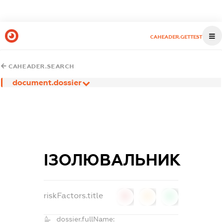
CAHEADER.GETTEST
CAHEADER.SEARCH
document.dossier
ІЗОЛЮВАЛЬНИК
riskFactors.title
0
0
0
dossier.fullName: