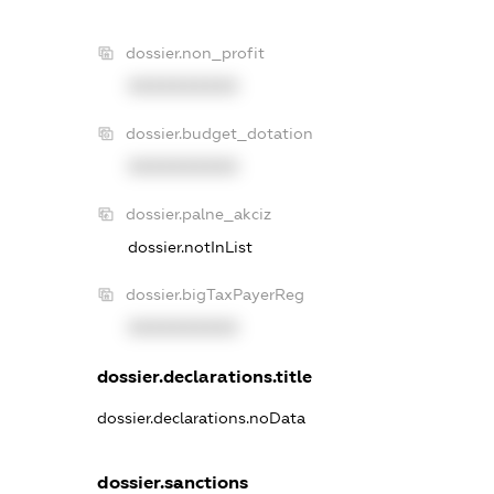
dossier.non_profit
XXXXXXXXXX
dossier.budget_dotation
XXXXXXXXXX
dossier.palne_akciz
dossier.notInList
dossier.bigTaxPayerReg
XXXXXXXXXX
dossier.declarations.title
dossier.declarations.noData
dossier.sanctions