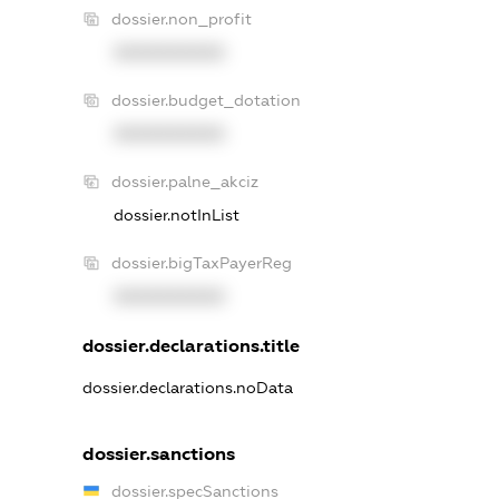
dossier.non_profit
XXXXXXXXXX
dossier.budget_dotation
XXXXXXXXXX
dossier.palne_akciz
dossier.notInList
dossier.bigTaxPayerReg
XXXXXXXXXX
dossier.declarations.title
dossier.declarations.noData
dossier.sanctions
dossier.specSanctions