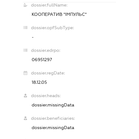
dossier.fullName:
КООПЕРАТИВ "ІМПУЛЬС"
dossier.opfSubType:
-
dossier.edrpo:
06951297
dossier.regDate:
18.12.05
dossier.heads:
dossier.missingData
dossier.beneficiaries:
dossier.missingData