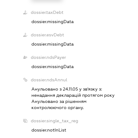
dossier.taxDebt
dossier.missingData
dossier.esvDebt
dossier.missingData
dossier.ndsPayer
dossier.missingData
dossier.ndsAnnul
Анульовано з 24.11.05 у зв'язку з:
ненадання декларацiй протягом року
Анульовано за рiшенням
контролюючого органу.
dossier.single_tax_reg
dossier.notInList