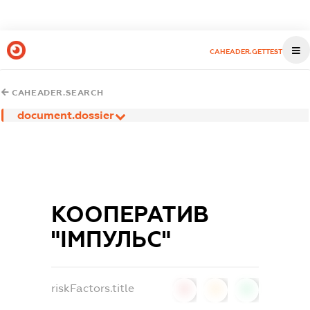
CAHEADER.GETTEST
CAHEADER.SEARCH
document.dossier
КООПЕРАТИВ
"ІМПУЛЬС"
riskFactors.title
0
0
0