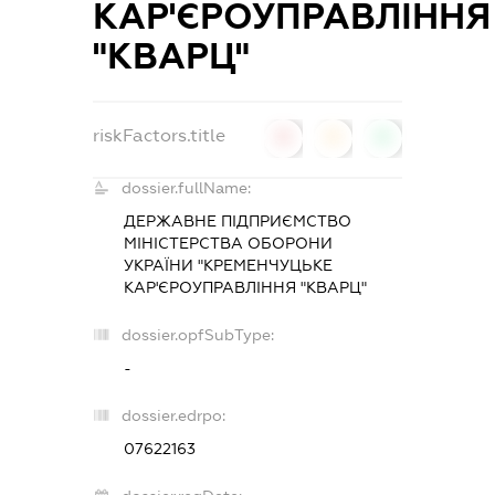
КАР'ЄРОУПРАВЛІННЯ
"КВАРЦ"
riskFactors.title
0
0
0
dossier.fullName:
ДЕРЖАВНЕ ПІДПРИЄМСТВО
МІНІСТЕРСТВА ОБОРОНИ
УКРАЇНИ "КРЕМЕНЧУЦЬКЕ
КАР'ЄРОУПРАВЛІННЯ "КВАРЦ"
dossier.opfSubType:
-
dossier.edrpo:
07622163