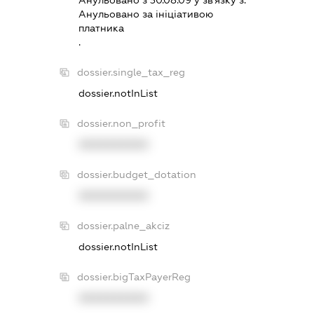
Анульовано з 30.08.09 у зв'язку з:
Анульовано за iнiцiативою
платника
.
dossier.single_tax_reg
dossier.notInList
dossier.non_profit
XXXXXXXXXX
dossier.budget_dotation
XXXXXXXXXX
dossier.palne_akciz
dossier.notInList
dossier.bigTaxPayerReg
XXXXXXXXXX