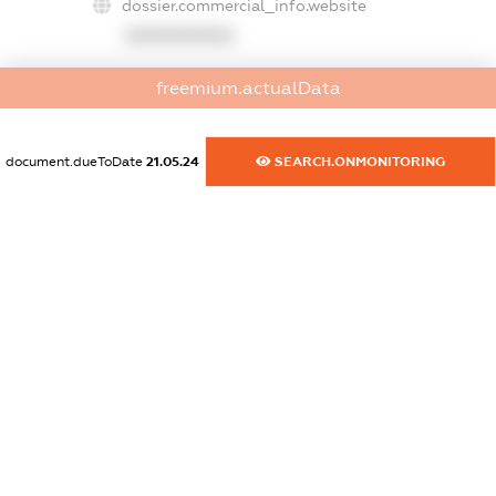
dossier.commercial_info.website
XXXXXXXXXX
dossier.commercial_info.activity
freemium.actualData
XXXXXXXXXX
document.dueToDate
21.05.24
SEARCH.ONMONITORING
freemium.exampleText_1
freemium.exampleText_2
freemium.anonymousPerSearch2
FREEMIUM.DETAILS
FREEMIUM.REGISTER