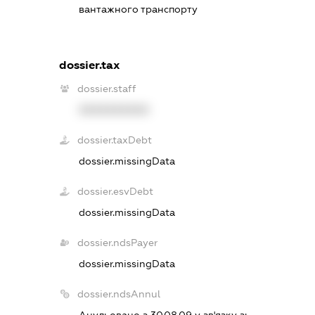
вантажного транспорту
dossier.tax
dossier.staff
XXXXXXXXXX
dossier.taxDebt
dossier.missingData
dossier.esvDebt
dossier.missingData
dossier.ndsPayer
dossier.missingData
dossier.ndsAnnul