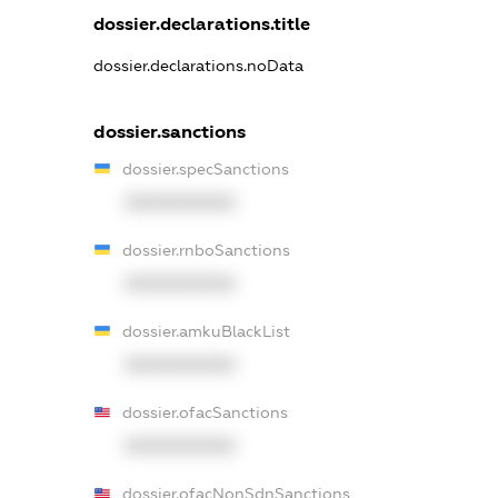
dossier.declarations.title
dossier.declarations.noData
dossier.sanctions
dossier.specSanctions
XXXXXXXXXX
dossier.rnboSanctions
XXXXXXXXXX
dossier.amkuBlackList
XXXXXXXXXX
dossier.ofacSanctions
XXXXXXXXXX
dossier.ofacNonSdnSanctions