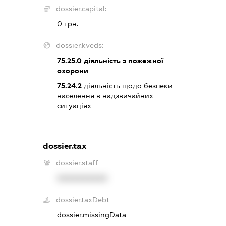
dossier.capital:
0 грн.
dossier.kveds:
75.25.0
діяльність з пожежної
охорони
75.24.2
діяльність щодо безпеки
населення в надзвичайних
ситуаціях
dossier.tax
dossier.staff
XXXXXXXXXX
dossier.taxDebt
dossier.missingData