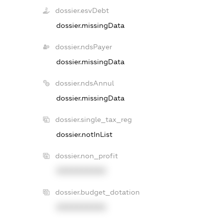
dossier.esvDebt
dossier.missingData
dossier.ndsPayer
dossier.missingData
dossier.ndsAnnul
dossier.missingData
dossier.single_tax_reg
dossier.notInList
dossier.non_profit
XXXXXXXXXX
dossier.budget_dotation
XXXXXXXXXX