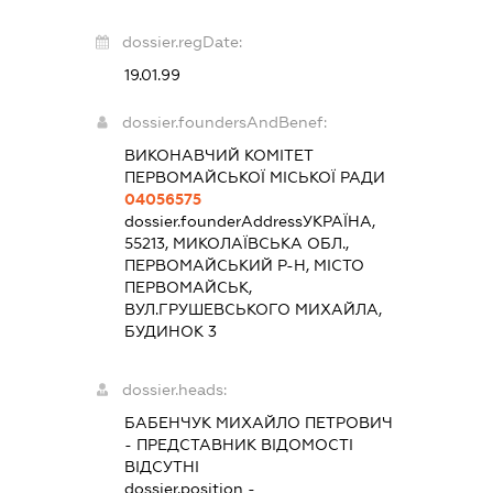
dossier.regDate:
19.01.99
dossier.foundersAndBenef:
ВИКОНАВЧИЙ КОМІТЕТ
ПЕРВОМАЙСЬКОЇ МІСЬКОЇ РАДИ
04056575
dossier.founderAddress
УКРАЇНА,
55213, МИКОЛАЇВСЬКА ОБЛ.,
ПЕРВОМАЙСЬКИЙ Р-Н, МІСТО
ПЕРВОМАЙСЬК,
ВУЛ.ГРУШЕВСЬКОГО МИХАЙЛА,
БУДИНОК 3
dossier.heads:
БАБЕНЧУК МИХАЙЛО ПЕТРОВИЧ
-
ПРЕДСТАВНИК
ВІДОМОСТІ
ВІДСУТНІ
dossier.position -