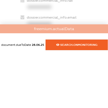
dossier.commercial_info.fax
XXXXXXXXXX
dossier.commercial_info.email
XXXXXXXXXX
freemium.actualData
dossier.commercial_info.website
XXXXXXXXXX
document.dueToDate
28.06.25
SEARCH.ONMONITORING
dossier.commercial_info.activity
XXXXXXXXXX
freemium.exampleText_1
freemium.exampleText_2
freemium.anonymousPerSearch2
FREEMIUM.DETAILS
FREEMIUM.REGISTER