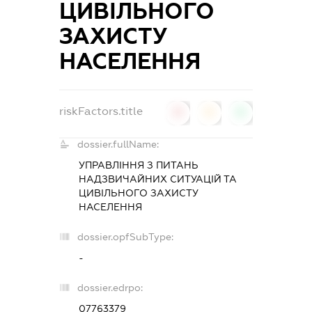
ЦИВІЛЬНОГО
ЗАХИСТУ
НАСЕЛЕННЯ
riskFactors.title
0
0
0
dossier.fullName:
УПРАВЛІННЯ З ПИТАНЬ
НАДЗВИЧАЙНИХ СИТУАЦІЙ ТА
ЦИВІЛЬНОГО ЗАХИСТУ
НАСЕЛЕННЯ
dossier.opfSubType:
-
dossier.edrpo:
07763379