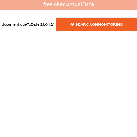
XXXXXXXXXX
freemium.actualData
dossier.commercial_info.title
document.dueToDate
21.04.21
SEARCH.ONMONITORING
dossier.commercial_info.postal_address
XXXXXXXXXX
dossier.commercial_info.phone
XXXXXXXXXX
dossier.commercial_info.fax
XXXXXXXXXX
dossier.commercial_info.email
XXXXXXXXXX
dossier.commercial_info.website
XXXXXXXXXX
dossier.commercial_info.activity