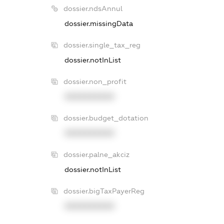
dossier.ndsAnnul
dossier.missingData
dossier.single_tax_reg
dossier.notInList
dossier.non_profit
XXXXXXXXXX
dossier.budget_dotation
XXXXXXXXXX
dossier.palne_akciz
dossier.notInList
dossier.bigTaxPayerReg
XXXXXXXXXX