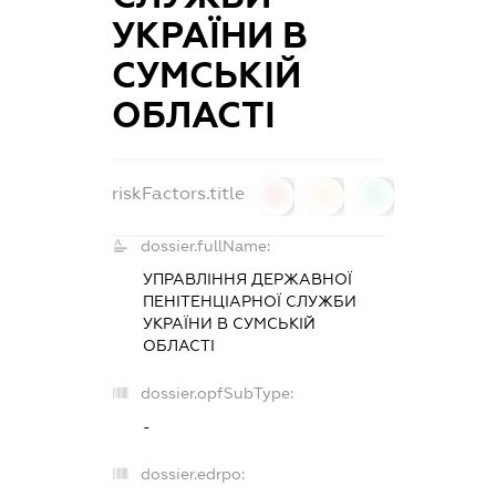
УКРАЇНИ В
СУМСЬКІЙ
ОБЛАСТІ
riskFactors.title
0
0
0
dossier.fullName:
УПРАВЛІННЯ ДЕРЖАВНОЇ
ПЕНІТЕНЦІАРНОЇ СЛУЖБИ
УКРАЇНИ В СУМСЬКІЙ
ОБЛАСТІ
dossier.opfSubType:
-
dossier.edrpo: