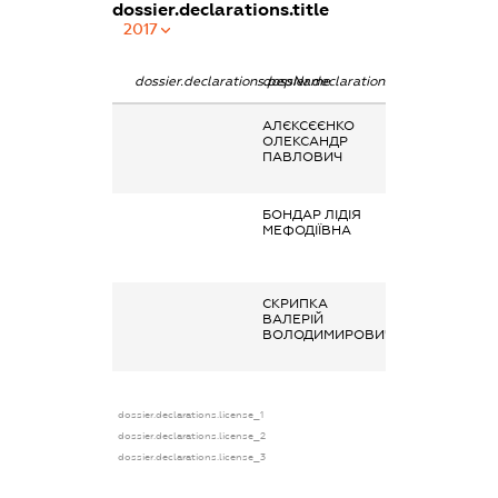
dossier.declarations.title
2017
dossier.declarations.pepName
dossier.declarations.personName
dossier.declarat
АЛЄКСЄЄНКО
Заробітна плата
ОЛЕКСАНДР
отримана за
ПАВЛОВИЧ
основним місце
роботи
БОНДАР ЛІДІЯ
Заробітна плата
МЕФОДІЇВНА
отримана за
основним місце
роботи
СКРИПКА
Заробітна плата
ВАЛЕРІЙ
отримана за
ВОЛОДИМИРОВИЧ
основним місце
роботи
dossier.declarations.license_1
dossier.declarations.license_2
dossier.declarations.license_3