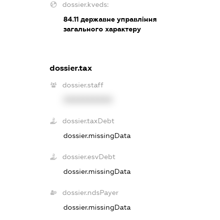
dossier.kveds:
84.11
державне управління
загального характеру
dossier.tax
dossier.staff
XXXXXXXXXX
dossier.taxDebt
dossier.missingData
dossier.esvDebt
dossier.missingData
dossier.ndsPayer
dossier.missingData