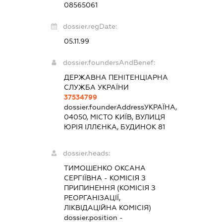
08565061
dossier.regDate:
05.11.99
dossier.foundersAndBenef:
ДЕРЖАВНА ПЕНІТЕНЦІАРНА
СЛУЖБА УКРАЇНИ
37534799
dossier.founderAddress
УКРАЇНА,
04050, МІСТО КИЇВ, ВУЛИЦЯ
ЮРІЯ ІЛЛЄНКА, БУДИНОК 81
dossier.heads:
ТИМОШЕНКО ОКСАНА
СЕРГІЇВНА
-
КОМІСІЯ З
ПРИПИНЕННЯ (КОМІСІЯ З
РЕОРГАНІЗАЦІЇ,
ЛІКВІДАЦІЙНА КОМІСІЯ)
dossier.position -