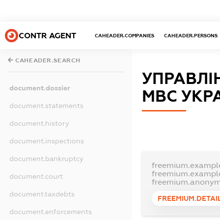
CONTR AGENT
CAHEADER.COMPANIES
CAHEADER.PERSONS
CAHEADER.SEARCH
УПРАВЛІ
document.dossier
МВС УКР
document.statements
document.history
document.inspections
document.bankruptcy
freemium.exampl
freemium.exampl
document.court
freemium.anonym
document.taxdebts
FREEMIUM.DETAI
document.enforcements