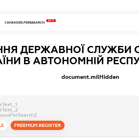
BETA
CAHEADER.PERSSEARCH
ННЯ ДЕРЖАВНОЇ СЛУЖБИ 
АЇНИ В АВТОНОМНІЙ РЕСПУ
document.milHidden
eText_1
eText_2
ousPerSearch2
LS
FREEMIUM.REGISTER