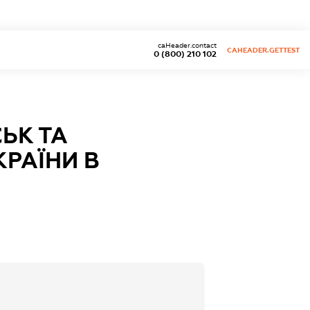
caHeader.contact
CAHEADER.GETTEST
0 (800) 210 102
ЬК ТА
КРАЇНИ В