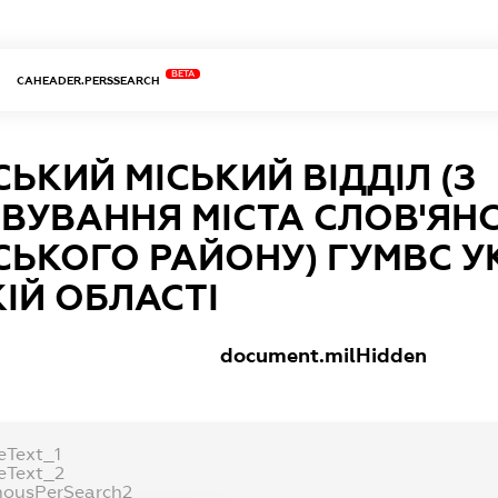
BETA
CAHEADER.PERSSEARCH
ЬКИЙ МІСЬКИЙ ВІДДІЛ (З
ВУВАННЯ МІСТА СЛОВ'ЯНС
СЬКОГО РАЙОНУ) ГУМВС У
ІЙ ОБЛАСТІ
document.milHidden
eText_1
eText_2
ousPerSearch2