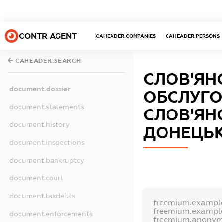
CONTR AGENT
CAHEADER.COMPANIES
CAHEADER.PERSONS
CAHEADER.SEARCH
СЛОВ'ЯНС
document.dossier
ОБСЛУГО
document.statements
СЛОВ'ЯН
document.history
ДОНЕЦЬК
document.inspections
document.bankruptcy
document.court
document.taxdebts
freemium.exampl
freemium.exampl
document.enforcements
freemium.anonym