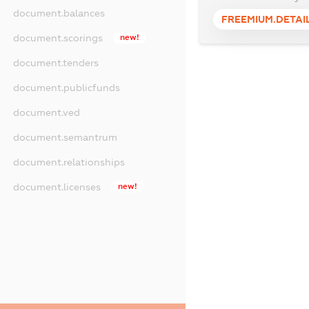
document.balances
FREEMIUM.DETAI
document.scorings
new!
document.tenders
document.publicfunds
document.ved
document.semantrum
document.relationships
document.licenses
new!