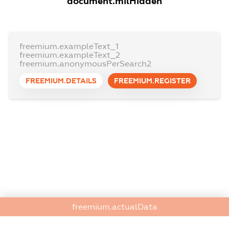
document.milHidden
freemium.exampleText_1
freemium.exampleText_2
freemium.anonymousPerSearch2
FREEMIUM.DETAILS
FREEMIUM.REGISTER
freemium.actualData