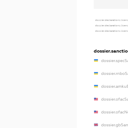
dossier.declarations.licen
dossier.declarations.lice
dossier.declarations.lice
dossier.sancti
dossier.specS
dossier.rnboS
dossier.amkuB
dossier.ofacS
dossier.ofac
dossier.gbSan