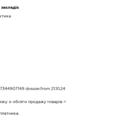
 закладів
ктика
087344907149
dossier.from 21.10.24
язку з:
обсяги продажу товарiв <
платника.