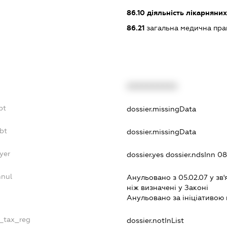
86.10
діяльність лікарняних
86.21
загальна медична пра
XXXXXXXXXX
bt
dossier.missingData
bt
dossier.missingData
yer
dossier.yes
dossier.ndsInn 
nnul
Анульовано з 05.02.07 у зв'
нiж визначенi у Законi
Анульовано за iнiцiативою 
e_tax_reg
dossier.notInList