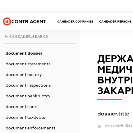
CONTR AGENT
CAHEADER.COMPANIES
CAHEADER.PERSONS
CAHEADER.SEARCH
document.dossier
ДЕРЖА
document.statements
МЕДИЧ
document.history
ВНУТР
document.inspections
ЗАКАР
document.bankruptcy
document.court
dossier.title
document.taxdebts
dossier.fullN
document.enforcements