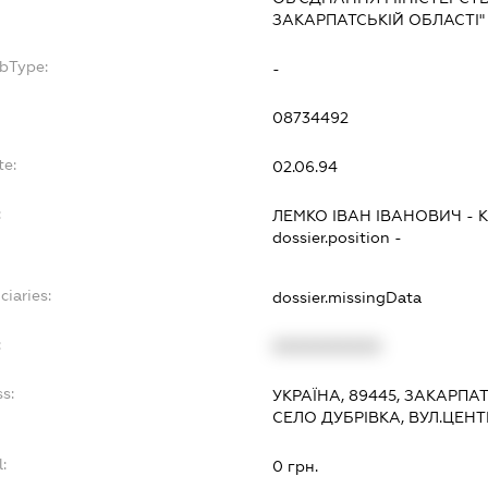
ЗАКАРПАТСЬКІЙ ОБЛАСТІ"
ubType:
-
08734492
te:
02.06.94
:
ЛЕМКО ІВАН ІВАНОВИЧ
-
dossier.position -
ciaries:
dossier.missingData
:
XXXXXXXXXX
s:
УКРАЇНА, 89445, ЗАКАРПА
СЕЛО ДУБРІВКА, ВУЛ.ЦЕН
:
0 грн.