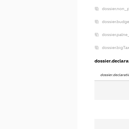
dossier.non_p
dossier.budg
dossier.palne
dossier.bigT
dossier.declarat
dossier.declara