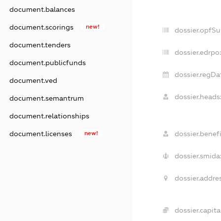
document.balances
document.scorings
new!
dossier.opfS
document.tenders
dossier.edrpo:
document.publicfunds
dossier.regDa
document.ved
dossier.heads
document.semantrum
document.relationships
dossier.benefi
document.licenses
new!
dossier.smida
dossier.addres
dossier.capital