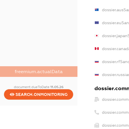
dossier.ausSa
dossier.euSan
dossier.japan
dossier.cana
dossier.rfSan
freemium.actualData
dossier.russia
document.dueToDate
11.05.26
dossier.comm
SEARCH.ONMONITORING
dossier.comme
dossier.comm
dossier.comme