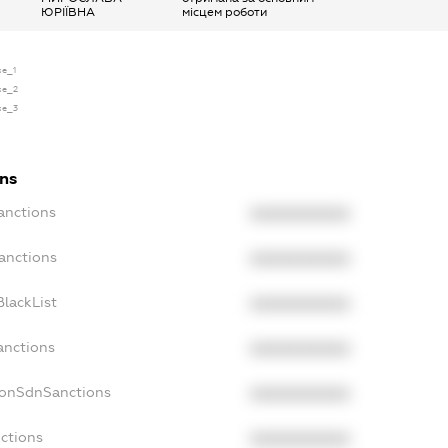
ЮРІЇВНА
місцем роботи
se_1
nse_2
nse_3
ons
anctions
XXXXXXXXXX
anctions
XXXXXXXXXX
lackList
XXXXXXXXXX
anctions
XXXXXXXXXX
NonSdnSanctions
XXXXXXXXXX
ctions
XXXXXXXXXX