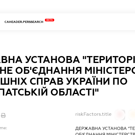
BETA
CAHEADER.PERSSEARCH
ВНА УСТАНОВА "ТЕРИТОР
НЕ ОБ'ЄДНАННЯ МІНІСТЕР
ІШНІХ СПРАВ УКРАЇНИ ПО
ПАТСЬКІЙ ОБЛАСТІ"
riskFactors.title
0
ame:
ДЕРЖАВНА УСТАНОВА "Т
ОБ'ЄДНАННЯ МІНІСТЕРСТВ