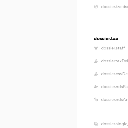
dossier.kveds:
dossier.tax
dossier.staff
dossier.taxDe
dossier.esvDe
dossier.ndsPa
dossier.ndsA
dossier.singl