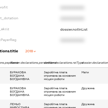
rofit
XXXXXXXXXX
et_dotation
XXXXXXXXXX
_akciz
dossier.notInList
axPayerReg
XXXXXXXXXX
ions.title
2018
tions.pepName
dossier.declarations.personName
dossier.declarations.relType
dossier.declaratio
БУРАКОВА
Заробітна плата
Мати
БОГДАНА
отримана за основним
БОГДАНІВНА
місцем роботи
БУРАКОВА
Заробітна плата
Дружина
БОГДАНА
отримана за основним
БОГДАНІВНА
місцем роботи
ЛЕНЬО
Заробітна плата
Дружина
МИРОСЛАВА
отримана за основним