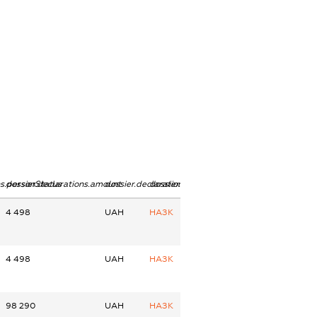
ns.personStatus
dossier.declarations.amount
dossier.declarations.currency
dossier.declarations.source
4 498
UAH
НАЗК
4 498
UAH
НАЗК
98 290
UAH
НАЗК