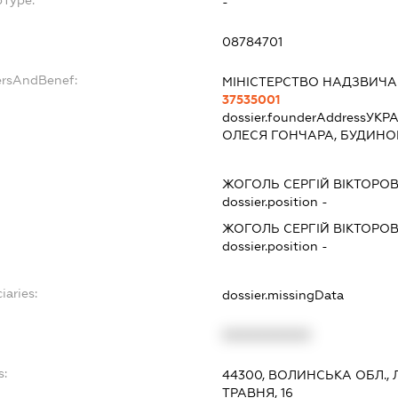
-
08784701
ersAndBenef:
МІНІСТЕРСТВО НАДЗВИЧА
37535001
dossier.founderAddress
УКРА
ОЛЕСЯ ГОНЧАРА, БУДИНОК
ЖОГОЛЬ СЕРГІЙ ВІКТОРО
dossier.position -
ЖОГОЛЬ СЕРГІЙ ВІКТОРО
dossier.position -
iaries:
dossier.missingData
XXXXXXXXXX
s:
44300, ВОЛИНСЬКА ОБЛ.,
ТРАВНЯ, 16