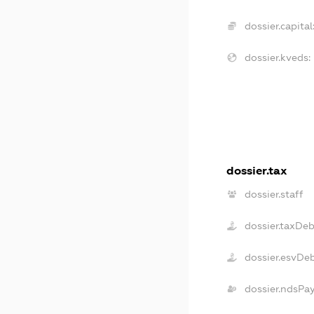
dossier.capital
dossier.kveds:
dossier.tax
dossier.staff
dossier.taxDeb
dossier.esvDe
dossier.ndsPa