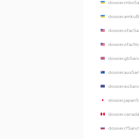
dossier.rnboS
dossier.amkuB
dossier.ofacS
dossier.ofacN
dossier.gbSan
dossier.ausSa
dossier.euSan
dossier.japan
dossier.canad
dossier.rfSanc