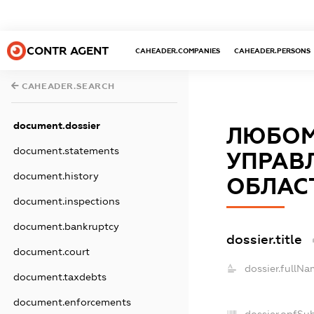
CONTR AGENT
CAHEADER.COMPANIES
CAHEADER.PERSONS
CAHEADER.SEARCH
document.dossier
ЛЮБОМ
document.statements
УПРАВЛ
document.history
ОБЛАС
document.inspections
document.bankruptcy
dossier.title
document.court
dossier.fullNa
document.taxdebts
document.enforcements
dossier.opfSu