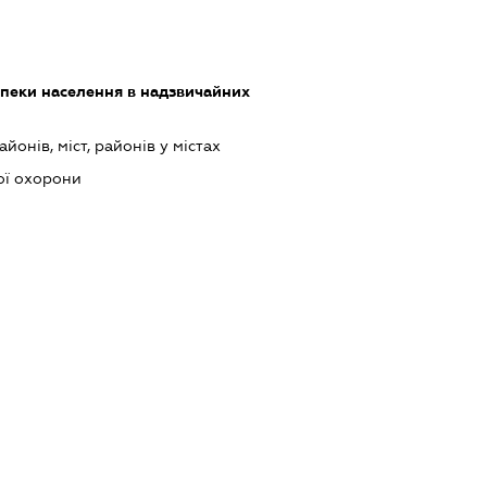
зпеки населення в надзвичайних
йонів, міст, районів у містах
ої охорони