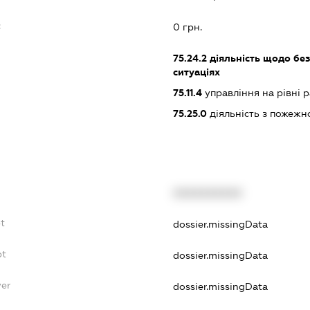
:
0 грн.
75.24.2
діяльність щодо бе
ситуаціях
75.11.4
управління на рівні ра
75.25.0
діяльність з пожежн
XXXXXXXXXX
t
dossier.missingData
bt
dossier.missingData
yer
dossier.missingData