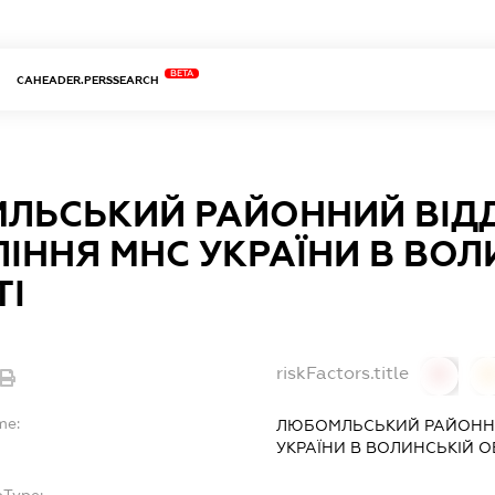
BETA
CAHEADER.PERSSEARCH
ЛЬСЬКИЙ РАЙОННИЙ ВІДД
ІННЯ МНС УКРАЇНИ В ВОЛ
ТІ
riskFactors.title
0
0
me:
ЛЮБОМЛЬСЬКИЙ РАЙОННИ
УКРАЇНИ В ВОЛИНСЬКІЙ О
bType: