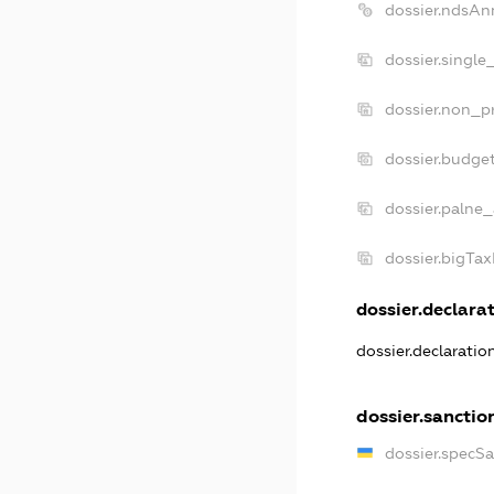
dossier.ndsAn
dossier.single
dossier.non_pr
dossier.budge
dossier.palne_
dossier.bigTa
dossier.declarat
dossier.declarati
dossier.sanctio
dossier.specS