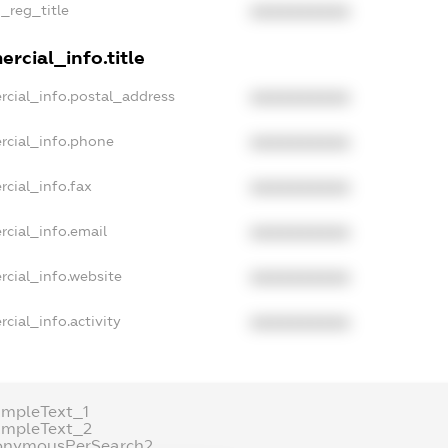
n_reg_title
XXXXXXXXXX
rcial_info.title
rcial_info.postal_address
XXXXXXXXXX
rcial_info.phone
XXXXXXXXXX
cial_info.fax
XXXXXXXXXX
rcial_info.email
XXXXXXXXXX
rcial_info.website
XXXXXXXXXX
cial_info.activity
XXXXXXXXXX
ampleText_1
ampleText_2
onymousPerSearch2