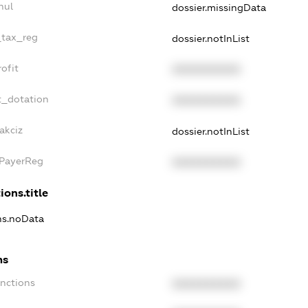
nul
dossier.missingData
_tax_reg
dossier.notInList
ofit
XXXXXXXXXX
t_dotation
XXXXXXXXXX
akciz
dossier.notInList
xPayerReg
XXXXXXXXXX
ions.title
ons.noData
ns
anctions
XXXXXXXXXX