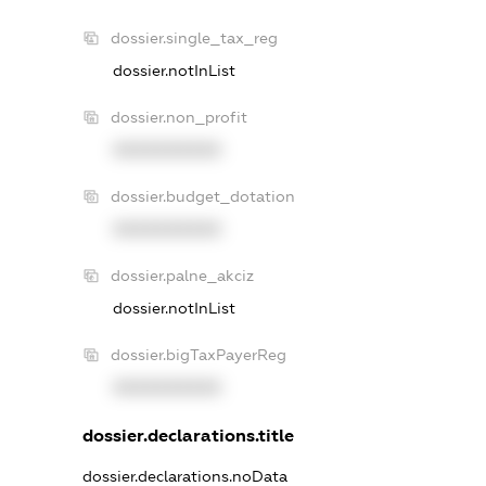
dossier.single_tax_reg
dossier.notInList
dossier.non_profit
XXXXXXXXXX
dossier.budget_dotation
XXXXXXXXXX
dossier.palne_akciz
dossier.notInList
dossier.bigTaxPayerReg
XXXXXXXXXX
dossier.declarations.title
dossier.declarations.noData