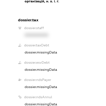
організацій, н. в. і. г.
dossier.tax
dossier.staff
XXXXXXXXXX
dossier.taxDebt
dossier.missingData
dossier.esvDebt
dossier.missingData
dossier.ndsPayer
dossier.missingData
dossier.ndsAnnul
dossier.missingData