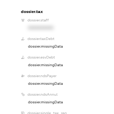
dossier.tax
dossier.staff
XXXXXXXXXX
dossier.taxDebt
dossier.missingData
dossier.esvDebt
dossier.missingData
dossier.ndsPayer
dossier.missingData
dossier.ndsAnnul
dossier.missingData
dossier.single_tax_reg