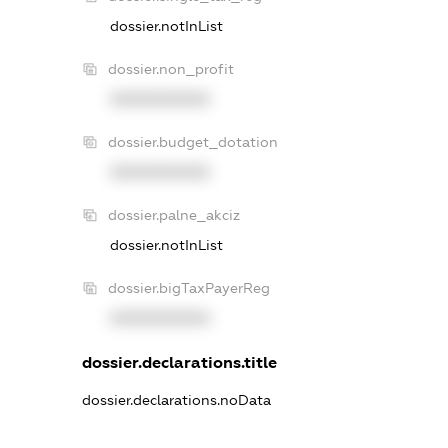
dossier.notInList
dossier.non_profit
XXXXXXXXXX
dossier.budget_dotation
XXXXXXXXXX
dossier.palne_akciz
dossier.notInList
dossier.bigTaxPayerReg
XXXXXXXXXX
dossier.declarations.title
dossier.declarations.noData