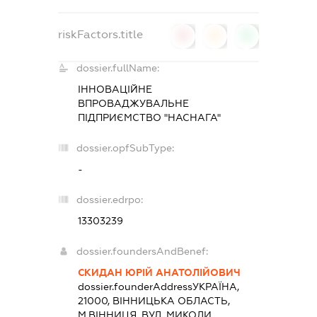
riskFactors.title
0
0
0
dossier.fullName:
ІННОВАЦІЙНЕ
ВПРОВАДЖУВАЛЬНЕ
ПІДПРИЄМСТВО "НАСНАГА"
dossier.opfSubType:
-
dossier.edrpo:
13303239
dossier.foundersAndBenef:
СКИДАН ЮРІЙ АНАТОЛІЙОВИЧ
dossier.founderAddress
УКРАЇНА,
21000, ВIННИЦЬКА ОБЛАСТЬ,
М.ВІННИЦЯ, ВУЛ. МИКОЛИ