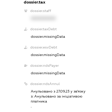
dossier.tax
dossier.staff
XXXXXXXXXX
dossier.taxDebt
dossier.missingData
dossier.esvDebt
dossier.missingData
dossier.ndsPayer
dossier.missingData
dossier.ndsAnnul
Анульовано з 27.09.23 у зв'язку
з:
Анульовано за iнiцiативою
платника
.