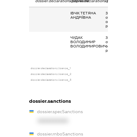
dossier.declarations.pepName
dossier.declarations.personName
dossier.declarati
ІВЧІК ТЕТЯНА
Заробітна плата
АНДРІЇВНА
отримана за
основним місцем
роботи
ЧУДАК
Заробітна плата
ВОЛОДИМИР
отримана за
ВОЛОДИМИРОВИЧ
основним місцем
роботи
dossier.declarations.license_1
dossier.declarations.license_2
dossier.declarations.license_3
dossier.sanctions
dossier.specSanctions
XXXXXXXXXX
dossier.rnboSanctions