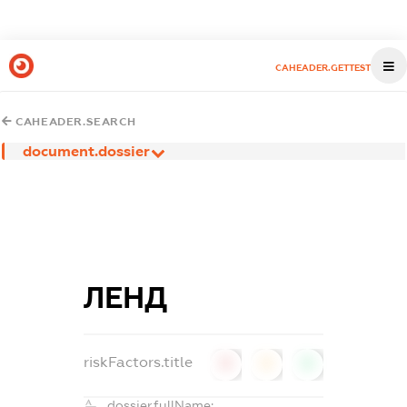
CAHEADER.GETTEST
CAHEADER.SEARCH
document.dossier
ЛЕНД
riskFactors.title
0
0
0
dossier.fullName: