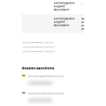
ЗАГОРОДНЮК
-
АНДРІЙ
ІВАНОВИЧ
ЗАГОРОДНЮК
Заробітна плата
АНДРІЙ
отримана за
ІВАНОВИЧ
основним місцем
роботи
dossier.declarations.license_1
dossier.declarations.license_2
dossier.declarations.license_3
dossier.sanctions
dossier.specSanctions
XXXXXXXXXX
dossier.rnboSanctions
XXXXXXXXXX