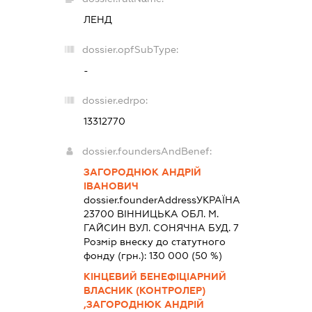
ЛЕНД
dossier.opfSubType:
-
dossier.edrpo:
13312770
dossier.foundersAndBenef:
ЗАГОРОДНЮК АНДРІЙ
ІВАНОВИЧ
dossier.founderAddress
УКРАЇНА
23700 ВIННИЦЬКА ОБЛ. М.
ГАЙСИН ВУЛ. СОНЯЧНА БУД. 7
Розмір внеску до статутного
фонду (грн.):
130 000
(50 %)
КІНЦЕВИЙ БЕНЕФІЦІАРНИЙ
ВЛАСНИК (КОНТРОЛЕР)
,ЗАГОРОДНЮК АНДРІЙ