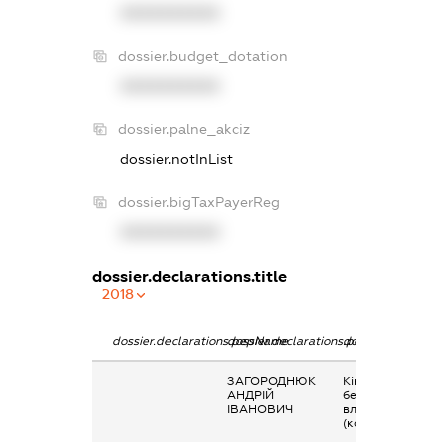
XXXXXXXXXX
dossier.budget_dotation
XXXXXXXXXX
dossier.palne_akciz
dossier.notInList
dossier.bigTaxPayerReg
XXXXXXXXXX
dossier.declarations.title
2018
dossier.declarations.pepName
dossier.declarations.personName
dossier.declaratio
ЗАГОРОДНЮК
Кінцевий
АНДРІЙ
бенефіціарний
ІВАНОВИЧ
власник
(контролер)