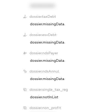
XXXXXXXXXX
dossier.taxDebt
dossier.missingData
dossier.esvDebt
dossier.missingData
dossier.ndsPayer
dossier.missingData
dossier.ndsAnnul
dossier.missingData
dossier.single_tax_reg
dossier.notInList
dossier.non_profit