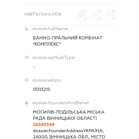
riskFactors.title
0
0
0
dossier.fullName:
БАННО-ПРАЛЬНИЙ КОМБІНАТ
"КОМПЛЕКС"
dossier.opfSubType:
-
dossier.edrpo:
13313215
dossier.foundersAndBenef:
МОГИЛІВ-ПОДІЛЬСЬКА МІСЬКА
РАДА ВІННИЦЬКОЇ ОБЛАСТІ
26340549
dossier.founderAddress
УКРАЇНА,
24000, ВІННИЦЬКА ОБЛ., МІСТО