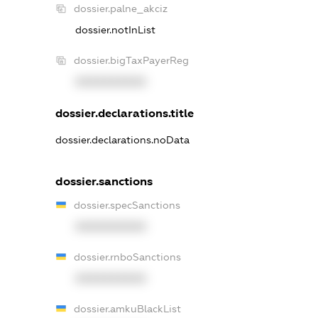
dossier.palne_akciz
dossier.notInList
dossier.bigTaxPayerReg
XXXXXXXXXX
dossier.declarations.title
dossier.declarations.noData
dossier.sanctions
dossier.specSanctions
XXXXXXXXXX
dossier.rnboSanctions
XXXXXXXXXX
dossier.amkuBlackList