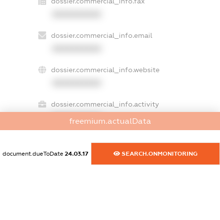
dossier.commercial_info.fax
XXXXXXXXXX
dossier.commercial_info.email
XXXXXXXXXX
dossier.commercial_info.website
XXXXXXXXXX
dossier.commercial_info.activity
XXXXXXXXXX
freemium.actualData
document.dueToDate
24.03.17
SEARCH.ONMONITORING
freemium.exampleText_1
freemium.exampleText_2
freemium.anonymousPerSearch2
FREEMIUM.DETAILS
FREEMIUM.REGISTER