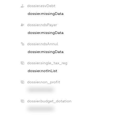
dossier.esvDebt
dossier.missingData
dossier.ndsPayer
dossier.missingData
dossier.ndsAnnul
dossier.missingData
dossier.single_tax_reg
dossier.notInList
dossier.non_profit
XXXXXXXXXX
dossier.budget_dotation
XXXXXXXXXX