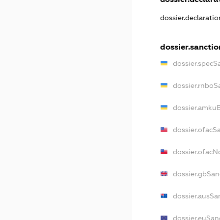
dossier.declarati
dossier.sanctio
dossier.specS
dossier.rnboS
dossier.amkuB
dossier.ofacS
dossier.ofac
dossier.gbSan
dossier.ausSa
dossier.euSan