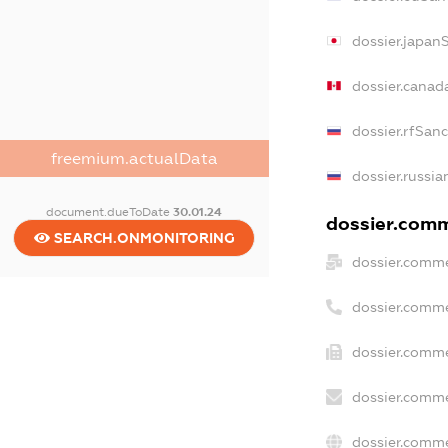
dossier.japan
dossier.canad
dossier.rfSan
freemium.actualData
dossier.russia
document.dueToDate
30.01.24
dossier.comme
SEARCH.ONMONITORING
dossier.comme
dossier.comme
dossier.comme
dossier.comme
dossier.comme