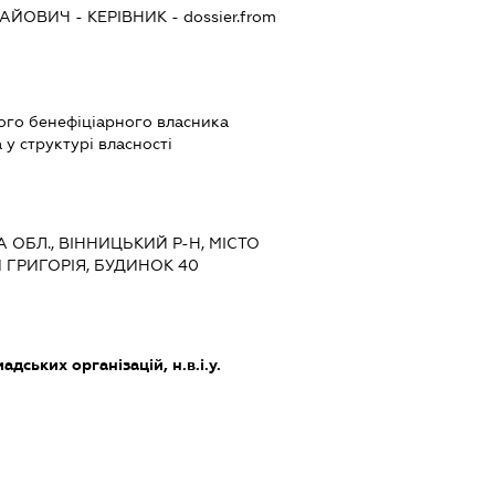
ЛАЙОВИЧ
-
КЕРІВНИК
- dossier.from
вого бенефіціарного власника
у структурі власності
А ОБЛ., ВІННИЦЬКИЙ Р-Н, МІСТО
 ГРИГОРІЯ, БУДИНОК 40
дських організацій, н.в.і.у.