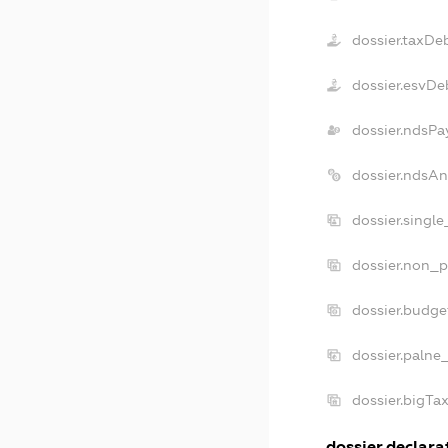
dossier.taxDe
dossier.esvDe
dossier.ndsPa
dossier.ndsAn
dossier.singl
dossier.non_p
dossier.budge
dossier.palne
dossier.bigTa
dossier.declarat