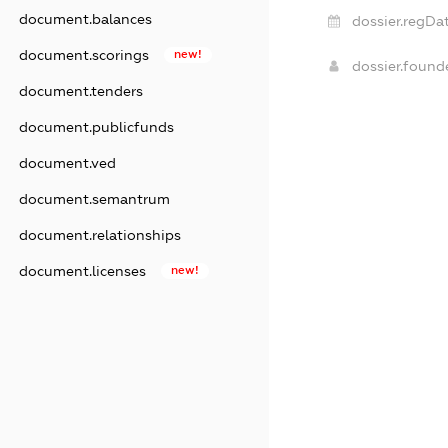
document.balances
dossier.regDat
document.scorings
new!
dossier.foun
document.tenders
document.publicfunds
document.ved
document.semantrum
document.relationships
document.licenses
new!