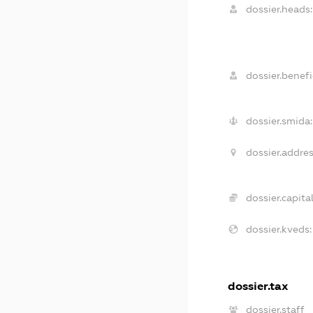
dossier.heads:
dossier.benefic
dossier.smida:
dossier.addres
dossier.capital
dossier.kveds:
dossier.tax
dossier.staff