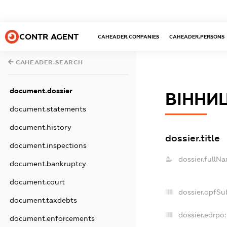
CONTR AGENT
CAHEADER.COMPANIES
CAHEADER.PERSONS
CAHEADER.SEARCH
document.dossier
ВІННИ
document.statements
document.history
dossier.title
document.inspections
dossier.fullN
document.bankruptcy
document.court
dossier.opfSu
document.taxdebts
dossier.edrpo:
document.enforcements