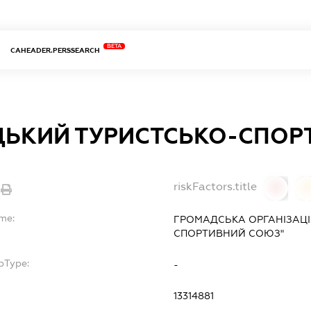
BETA
CAHEADER.PERSSEARCH
ЦЬКИЙ ТУРИСТСЬКО-СПОР
riskFactors.title
0
ame:
ГРОМАДСЬКА ОРГАНІЗАЦІ
СПОРТИВНИЙ СОЮЗ"
bType:
-
13314881