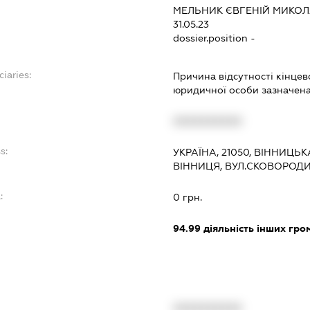
МЕЛЬНИК ЄВГЕНІЙ МИКО
31.05.23
dossier.position -
iaries:
Причина відсутності кінце
юридичної особи зазначена 
XXXXXXXXXX
s:
УКРАЇНА, 21050, ВІННИЦЬК
ВІННИЦЯ, ВУЛ.СКОВОРОДИ
:
0 грн.
94.99
діяльність інших грома
XXXXXXXXXX