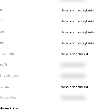
bt
dossier.missingData
bt
dossier.missingData
yer
dossier.missingData
nul
dossier.missingData
e_tax_reg
dossier.notInList
rofit
XXXXXXXXXX
t_dotation
XXXXXXXXXX
_akciz
dossier.notInList
xPayerReg
XXXXXXXXXX
ions.title