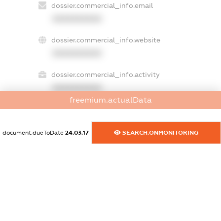
dossier.commercial_info.email
XXXXXXXXXX
dossier.commercial_info.website
XXXXXXXXXX
dossier.commercial_info.activity
XXXXXXXXXX
freemium.actualData
freemium.exampleText_1
document.dueToDate
24.03.17
SEARCH.ONMONITORING
freemium.exampleText_2
freemium.anonymousPerSearch2
FREEMIUM.DETAILS
FREEMIUM.REGISTER