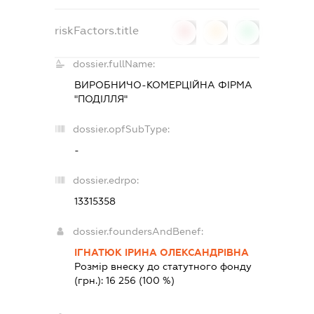
riskFactors.title
0
0
0
dossier.fullName:
ВИРОБНИЧО-КОМЕРЦІЙНА ФІРМА
"ПОДІЛЛЯ"
dossier.opfSubType:
-
dossier.edrpo:
13315358
dossier.foundersAndBenef:
ІГНАТЮК ІРИНА ОЛЕКСАНДРІВНА
Розмір внеску до статутного фонду
(грн.):
16 256
(100 %)