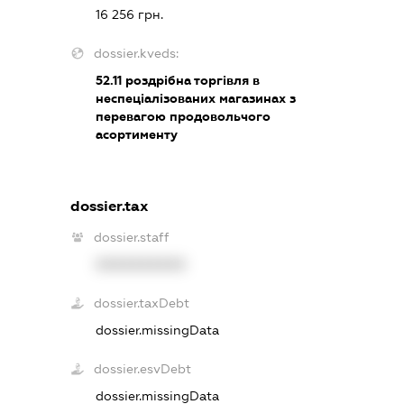
16 256 грн.
dossier.kveds:
52.11
роздрібна торгівля в
неспеціалізованих магазинах з
перевагою продовольчого
асортименту
dossier.tax
dossier.staff
XXXXXXXXXX
dossier.taxDebt
dossier.missingData
dossier.esvDebt
dossier.missingData