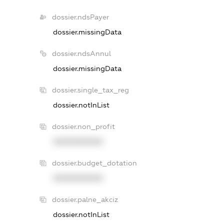
dossier.ndsPayer
dossier.missingData
dossier.ndsAnnul
dossier.missingData
dossier.single_tax_reg
dossier.notInList
dossier.non_profit
XXXXXXXXXX
dossier.budget_dotation
XXXXXXXXXX
dossier.palne_akciz
dossier.notInList