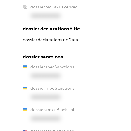
dossier.bigTaxPayerReg
XXXXXXXXXX
dossier.declarations.title
dossier.declarations.noData
dossier.sanctions
dossier.specSanctions
XXXXXXXXXX
dossier.rnboSanctions
XXXXXXXXXX
dossier.amkuBlackList
XXXXXXXXXX
dossier.ofacSanctions