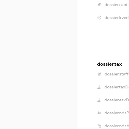
dossier.capit
dossier.kved
dossier.tax
dossier.staff
dossier.taxD
dossier.esv
dossier.nds
dossier.nds