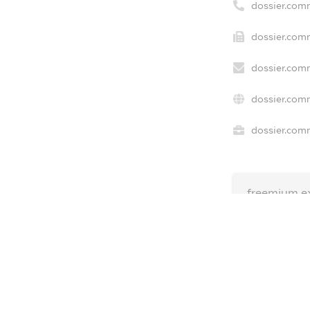
dossier.com
dossier.comm
dossier.com
dossier.com
dossier.comm
freemium.e
freemium.e
freemium.
FREEMIUM.