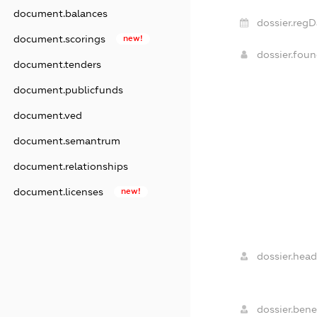
document.balances
dossier.regD
document.scorings
new!
dossier.fou
document.tenders
document.publicfunds
document.ved
document.semantrum
document.relationships
document.licenses
new!
dossier.head
dossier.benef