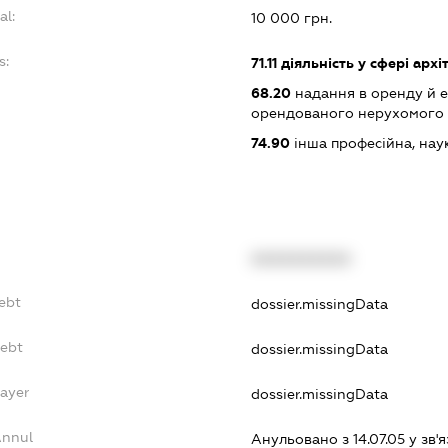
al:
10 000 грн.
s:
71.11
діяльність у сфері архі
68.20
надання в оренду й е
орендованого нерухомого
74.90
інша професійна, науков
XXXXXXXXXX
ebt
dossier.missingData
Debt
dossier.missingData
Payer
dossier.missingData
Annul
Анульовано з 14.07.05 у зв'я