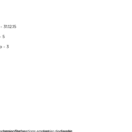
 31.12.15
- 5
p - 3
ns.personStatus
dossier.declarations.amount
dossier.declarations.currency
dossier.declarations.source