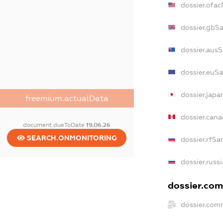
dossier.ofa
dossier.gbS
dossier.aus
dossier.euS
dossier.jap
freemium.actualData
dossier.can
document.dueToDate
19.06.26
SEARCH.ONMONITORING
dossier.rfSa
dossier.russ
dossier.com
dossier.com