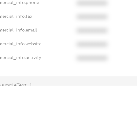
mercial_info.phone
XXXXXXXXXX
ercial_info.fax
XXXXXXXXXX
mercial_info.email
XXXXXXXXXX
mercial_info.website
XXXXXXXXXX
ercial_info.activity
XXXXXXXXXX
xampleText_1
xampleText_2
anonymousPerSearch2
DETAILS
FREEMIUM.REGISTER