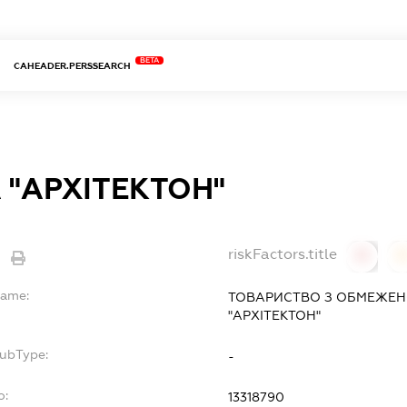
BETA
CAHEADER.PERSSEARCH
 "АРХІТЕКТОН"
riskFactors.title
0
Name:
ТОВАРИСТВО З ОБМЕЖЕН
"АРХІТЕКТОН"
SubType:
-
o:
13318790