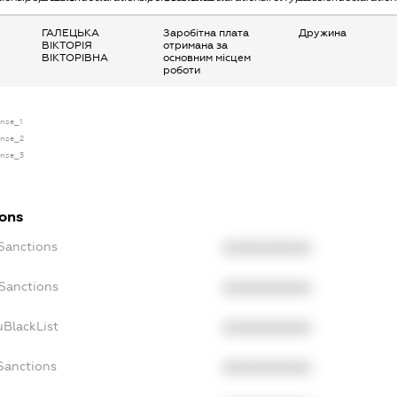
ГАЛЕЦЬКА
Заробітна плата
Дружина
ВІКТОРІЯ
отримана за
ВІКТОРІВНА
основним місцем
роботи
ense_1
cense_2
cense_3
ions
cSanctions
XXXXXXXXXX
oSanctions
XXXXXXXXXX
uBlackList
XXXXXXXXXX
cSanctions
XXXXXXXXXX