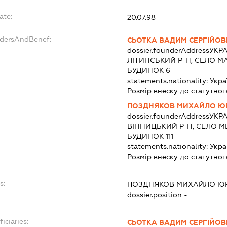
ate:
20.07.98
ndersAndBenef:
СЬОТКА ВАДИМ СЕРГІЙО
dossier.founderAddress
УКРА
ЛІТИНСЬКИЙ Р-Н, СЕЛО М
БУДИНОК 6
statements.nationality:
Укра
Розмір внеску до статутног
ПОЗДНЯКОВ МИХАЙЛО Ю
dossier.founderAddress
УКРА
ВІННИЦЬКИЙ Р-Н, СЕЛО М
БУДИНОК 111
statements.nationality:
Укра
Розмір внеску до статутног
s:
ПОЗДНЯКОВ МИХАЙЛО Ю
dossier.position -
iciaries:
СЬОТКА ВАДИМ СЕРГІЙО