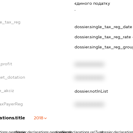
єдиного податку
.
le_tax_reg
dossier.single_tax_reg_date -
dossier.single_tax_reg_rate 
dossier.single_tax_reg_grou
profit
XXXXXXXXXX
get_dotation
XXXXXXXXXX
e_akciz
dossier.notInList
TaxPayerReg
XXXXXXXXXX
ations.title
2018
ations.pepName
dossier.declarations.personName
dossier.declarations.relType
dossier.declaratio