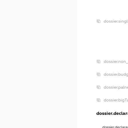
dossier.sing
dossier.non_
dossier.bud
dossier.paln
dossier.big
dossier.declar
dossier.declar