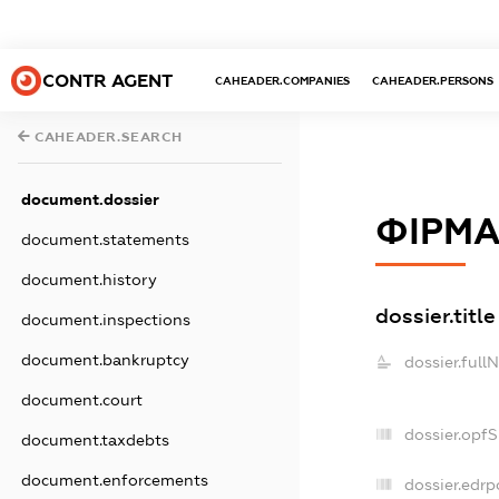
CONTR AGENT
CAHEADER.COMPANIES
CAHEADER.PERSONS
CAHEADER.SEARCH
document.dossier
ФІРМА
document.statements
document.history
dossier.title
document.inspections
document.bankruptcy
dossier.full
document.court
dossier.opf
document.taxdebts
document.enforcements
dossier.edrp