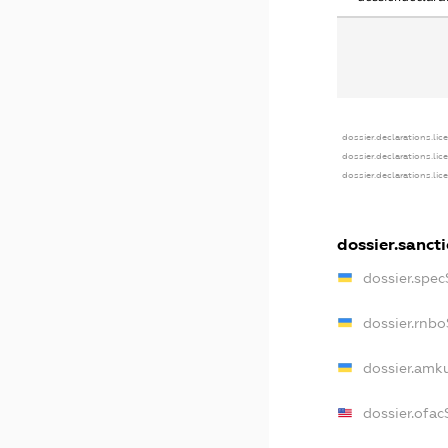
dossier.declarations.lic
dossier.declarations.li
dossier.declarations.li
dossier.sanct
dossier.spe
dossier.rnb
dossier.amk
dossier.ofa