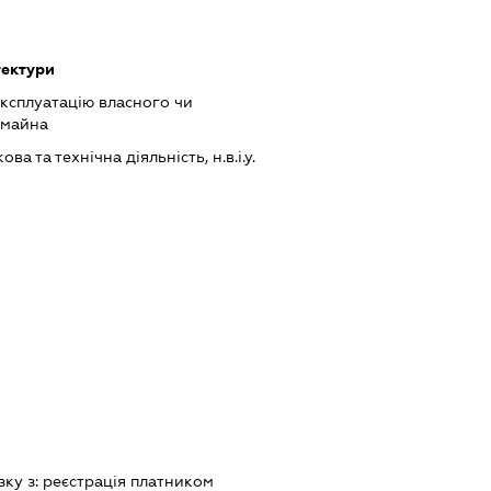
тектури
ксплуатацію власного чи
 майна
а та технічна діяльність, н.в.і.у.
зку з:
реєстрацiя платником