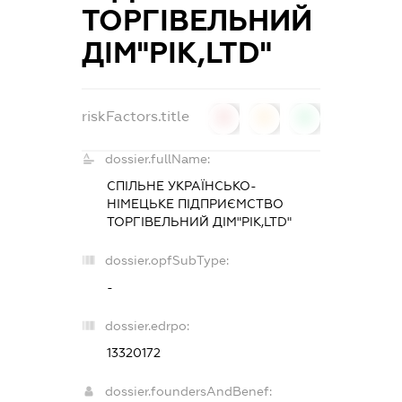
ТОРГІВЕЛЬНИЙ
ДІМ"РІК,LTD"
riskFactors.title
0
0
0
dossier.fullName:
СПІЛЬНЕ УКРАЇНСЬКО-
НІМЕЦЬКЕ ПІДПРИЄМСТВО
ТОРГІВЕЛЬНИЙ ДІМ"РІК,LTD"
dossier.opfSubType:
-
dossier.edrpo:
13320172
dossier.foundersAndBenef: