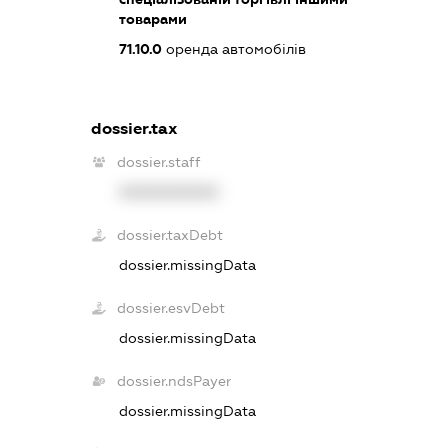
товарами
71.10.0
оренда автомобілів
dossier.tax
dossier.staff
XXXXXXXXXX
dossier.taxDebt
dossier.missingData
dossier.esvDebt
dossier.missingData
dossier.ndsPayer
dossier.missingData