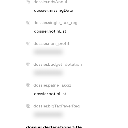
dossier.ndsAnnul
dossier.missingData
dossier.single_tax_reg
dossier.notInList
dossier.non_profit
XXXXXXXXXX
dossier.budget_dotation
XXXXXXXXXX
dossier.palne_akciz
dossier.notInList
dossier.bigTaxPayerReg
XXXXXXXXXX
dossier.declarations.title