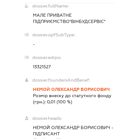
dossier.fullName:
МАЛЕ ПРИВАТНЕ
ПІДПРИЄМСТВО"ВІНБУДСЕРВІС"
dossier.opfSubType:
-
dossier.edrpo:
13321527
dossier.foundersAndBenef:
НЄМОЙ ОЛЕКСАНДР БОРИСОВИЧ
Розмір внеску до статутного фонду
(грн.):
0,01
(100 %)
dossier.heads:
НЕМОЙ ОЛЕКСАНДР БОРИСОВИЧ
-
ПІДПИСАНТ