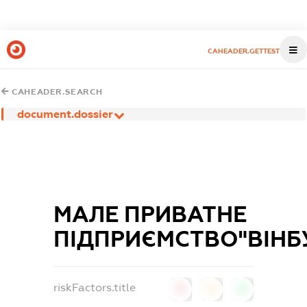
CAHEADER.GETTEST
CAHEADER.SEARCH
document.dossier
МАЛЕ ПРИВАТНЕ
ПІДПРИЄМСТВО"ВІНБ
riskFactors.title
0
0
0