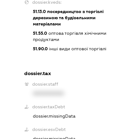
dossier.kveds:
51.13.0
посередництво в торгівлі
деревиною та будівельними
матеріалами
51.55.0
оптова торгівля хімічними
продуктами
51.90.0
інші види оптової торгівлі
dossier.tax
dossier.staff
XXXXXXXXXX
dossier.taxDebt
dossier.missingData
dossier.esvDebt
dossier.missingData