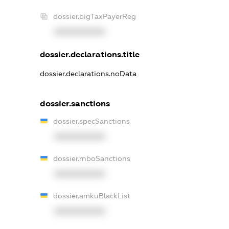
dossier.bigTaxPayerReg
XXXXXXXXXX
dossier.declarations.title
dossier.declarations.noData
dossier.sanctions
dossier.specSanctions
XXXXXXXXXX
dossier.rnboSanctions
XXXXXXXXXX
dossier.amkuBlackList
XXXXXXXXXX