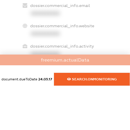
dossier.commercial_info.email
XXXXXXXXXX
dossier.commercial_info.website
XXXXXXXXXX
dossier.commercial_info.activity
XXXXXXXXXX
freemium.actualData
document.dueToDate
24.03.17
SEARCH.ONMONITORING
freemium.exampleText_1
freemium.exampleText_2
freemium.anonymousPerSearch2
FREEMIUM.DETAILS
FREEMIUM.REGISTER