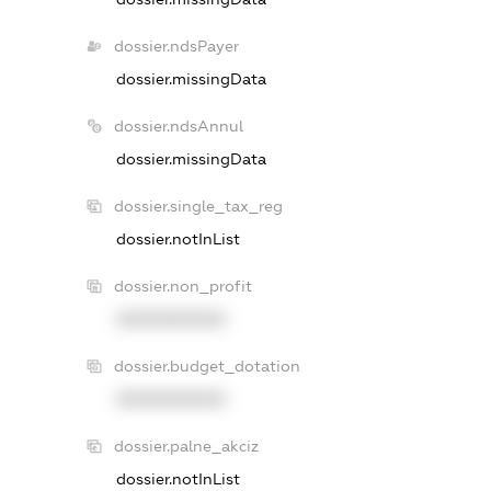
dossier.ndsPayer
dossier.missingData
dossier.ndsAnnul
dossier.missingData
dossier.single_tax_reg
dossier.notInList
dossier.non_profit
XXXXXXXXXX
dossier.budget_dotation
XXXXXXXXXX
dossier.palne_akciz
dossier.notInList