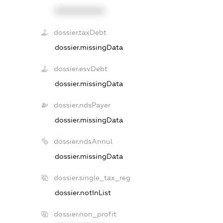
XXXXXXXXXX
dossier.taxDebt
dossier.missingData
dossier.esvDebt
dossier.missingData
dossier.ndsPayer
dossier.missingData
dossier.ndsAnnul
dossier.missingData
dossier.single_tax_reg
dossier.notInList
dossier.non_profit