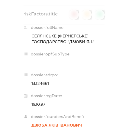
riskFactors.title
0
0
0
dossier.fullName:
СЕЛЯНСЬКЕ (ФЕРМЕРСЬКЕ)
ГОСПОДАРСТВО "ДЗЮБИ Я. І."
dossier.opfSubType:
-
dossier.edrpo:
13324661
dossier.regDate:
19.10.97
dossier.foundersAndBenef:
ДЗЮБА ЯКІВ ІВАНОВИЧ