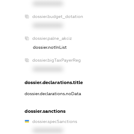
XXXXXXXXXX
dossier.budget_dotation
XXXXXXXXXX
dossier.palne_akciz
dossier.notInList
dossier.bigTaxPayerReg
XXXXXXXXXX
dossier.declarations.title
dossier.declarations.noData
dossier.sanctions
dossier.specSanctions
XXXXXXXXXX