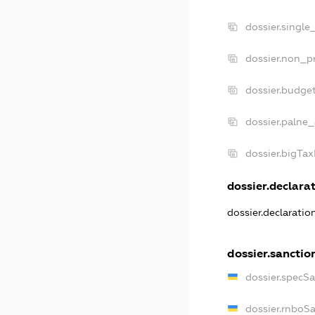
dossier.single
dossier.non_pr
dossier.budge
dossier.palne_
dossier.bigTa
dossier.declarat
dossier.declarati
dossier.sanctio
dossier.specS
dossier.rnboS