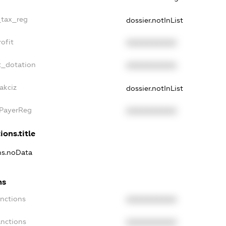
_tax_reg
dossier.notInList
ofit
XXXXXXXXXX
t_dotation
XXXXXXXXXX
akciz
dossier.notInList
xPayerReg
XXXXXXXXXX
ions.title
ons.noData
ns
anctions
XXXXXXXXXX
anctions
XXXXXXXXXX