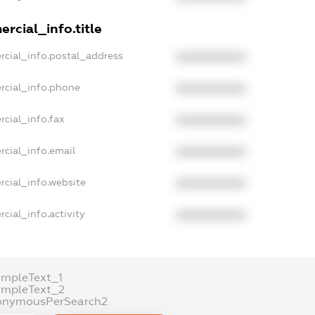
rcial_info.title
rcial_info.postal_address
XXXXXXXXXX
rcial_info.phone
XXXXXXXXXX
rcial_info.fax
XXXXXXXXXX
rcial_info.email
XXXXXXXXXX
rcial_info.website
XXXXXXXXXX
cial_info.activity
XXXXXXXXXX
ampleText_1
ampleText_2
onymousPerSearch2