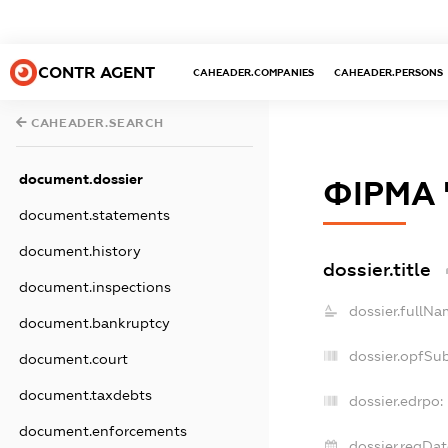
CONTR AGENT
CAHEADER.COMPANIES
CAHEADER.PERSONS
CAHEADER.SEARCH
document.dossier
ФІРМА 
document.statements
document.history
dossier.title
document.inspections
dossier.fullNa
document.bankruptcy
dossier.opfSu
document.court
document.taxdebts
dossier.edrpo:
document.enforcements
dossier.regDat