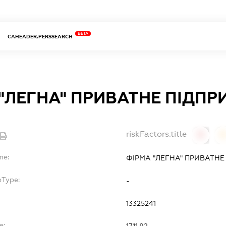
BETA
CAHEADER.PERSSEARCH
"ЛЕГНА" ПРИВАТНЕ ПІДП
riskFactors.title
0
0
me:
ФІРМА "ЛЕГНА" ПРИВАТН
bType:
-
13325241
e: