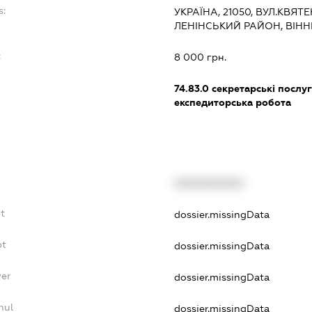
s:
УКРАЇНА, 21050, ВУЛ.КВЯТЕК
ЛЕНІНСЬКИЙ РАЙОН, ВІН
:
8 000 грн.
74.83.0
секретарські послуг
експедиторська робота
XXXXXXXXXX
bt
dossier.missingData
bt
dossier.missingData
yer
dossier.missingData
nul
dossier.missingData