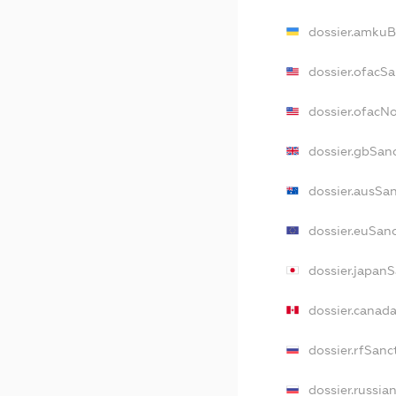
dossier.amkuB
dossier.ofacS
dossier.ofacN
dossier.gbSan
dossier.ausSa
dossier.euSan
dossier.japan
dossier.canad
dossier.rfSanc
dossier.russia