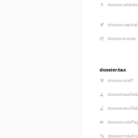
dossier.addres
dossier.capital
dossier.kveds:
dossier.tax
dossier.staff
dossier.taxDe
dossier.esvDe
dossier.ndsPa
dossier.ndsAn