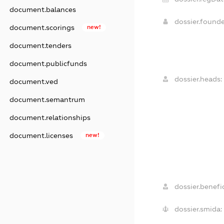
document.balances
dossier.found
document.scorings
new!
document.tenders
document.publicfunds
dossier.heads:
document.ved
document.semantrum
document.relationships
document.licenses
new!
dossier.benefic
dossier.smida: