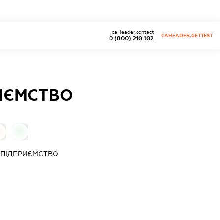
caHeader.contact
CAHEADER.GETTEST
0 (800) 210 102
РИЄМСТВО
0
Е ПІДПРИЄМСТВО