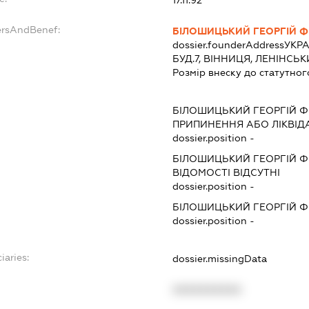
17.11.92
ersAndBenef:
БІЛОШИЦЬКИЙ ГЕОРГІЙ 
dossier.founderAddress
УКРА
БУД.7, ВІННИЦЯ, ЛЕНІНС
Розмір внеску до статутног
БІЛОШИЦЬКИЙ ГЕОРГІЙ 
ПРИПИНЕННЯ АБО ЛІКВІД
dossier.position -
БІЛОШИЦЬКИЙ ГЕОРГІЙ 
ВІДОМОСТІ ВІДСУТНІ
dossier.position -
БІЛОШИЦЬКИЙ ГЕОРГІЙ 
dossier.position -
iaries:
dossier.missingData
XXXXXXXXXX