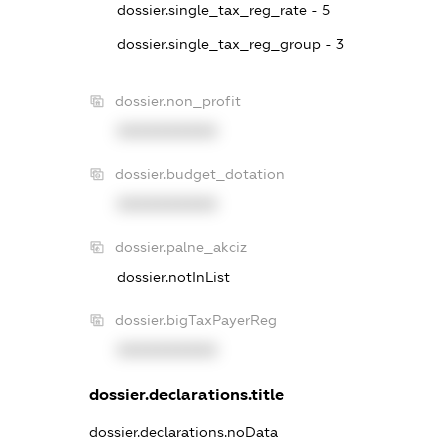
dossier.single_tax_reg_rate - 5
dossier.single_tax_reg_group - 3
dossier.non_profit
XXXXXXXXXX
dossier.budget_dotation
XXXXXXXXXX
dossier.palne_akciz
dossier.notInList
dossier.bigTaxPayerReg
XXXXXXXXXX
dossier.declarations.title
dossier.declarations.noData