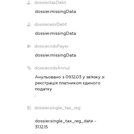
dossier.taxDebt
dossier.missingData
dossier.esvDebt
dossier.missingData
dossier.ndsPayer
dossier.missingData
dossier.ndsAnnul
Анульовано з 09.12.03 у зв'язку з:
реєстрацiя платником єдиного
податку
.
dossier.single_tax_reg
dossier.single_tax_reg_date -
31.12.15