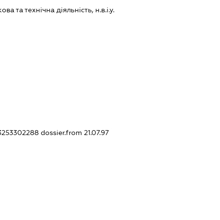
а та технічна діяльність, н.в.і.у.
33253302288
dossier.from 21.07.97