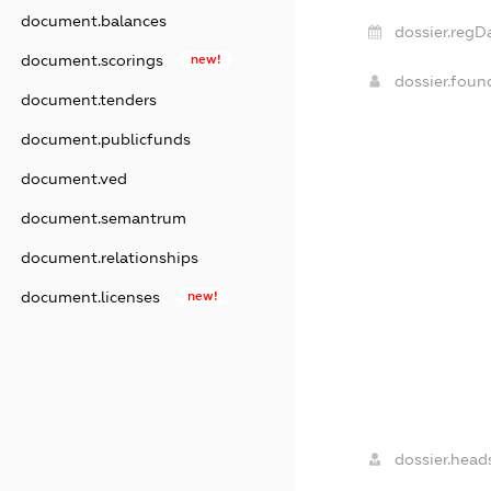
document.balances
dossier.regD
document.scorings
new!
dossier.fou
document.tenders
document.publicfunds
document.ved
document.semantrum
document.relationships
document.licenses
new!
dossier.heads