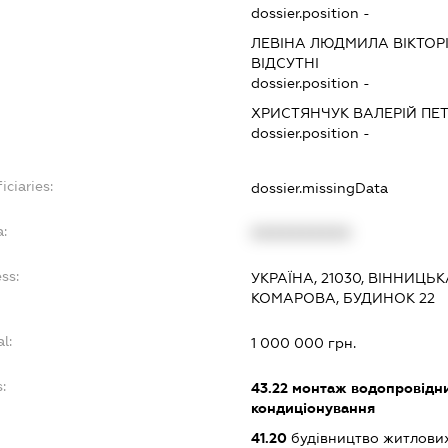
dossier.position -
ЛЕВІНА ЛЮДМИЛА ВІКТОР
ВІДСУТНІ
dossier.position -
ХРИСТЯНЧУК ВАЛЕРІЙ ПЕ
dossier.position -
iciaries:
dossier.missingData
:
XXXXXXXXXX
ss:
УКРАЇНА, 21030, ВІННИЦЬ
КОМАРОВА, БУДИНОК 22
l:
1 000 000 грн.
:
43.22
монтаж водопровідни
кондиціонування
41.20
будівництво житлових