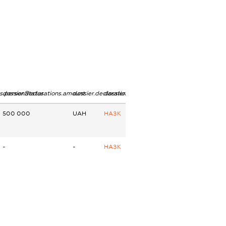
ns.personStatus
dossier.declarations.amount
dossier.declarations.currency
dossier.declarations.source
500 000
UAH
НАЗК
-
-
НАЗК