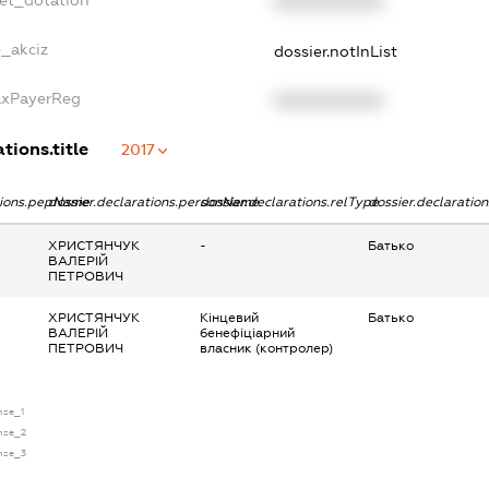
get_dotation
XXXXXXXXXX
e_akciz
dossier.notInList
axPayerReg
XXXXXXXXXX
tions.title
2017
tions.pepName
dossier.declarations.personName
dossier.declarations.relType
dossier.declaratio
ХРИСТЯНЧУК
-
Батько
ВАЛЕРІЙ
ПЕТРОВИЧ
ХРИСТЯНЧУК
Кінцевий
Батько
ВАЛЕРІЙ
бенефіціарний
ПЕТРОВИЧ
власник (контролер)
nse_1
ense_2
ense_3