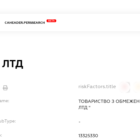
BETA
CAHEADER.PERSSEARCH
 ЛТД
riskFactors.title
0
Name:
ТОВАРИСТВО З ОБМЕЖЕН
ЛТД "
ubType:
-
:
13325330