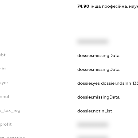
74.90
інша професійна, науков
XXXXXXXXXX
ebt
dossier.missingData
ebt
dossier.missingData
ayer
dossier.yes
dossier.ndsInn 1
Annul
dossier.missingData
le_tax_reg
dossier.notInList
profit
XXXXXXXXXX