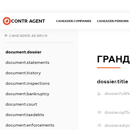
CONTR AGENT
CAHEADER.COMPANIES
CAHEADER.PERSONS
CAHEADER.SEARCH
document.dossier
ГРАНД
document.statements
document.history
dossier.title
document.inspections
dossier.full
document.bankruptcy
document.court
dossier.opfS
document.taxdebts
document.enforcements
dossier.edrpo