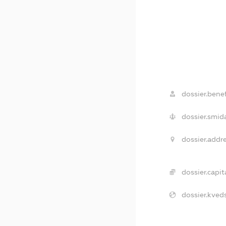
dossier.benef
dossier.smida
dossier.addre
dossier.capita
dossier.kveds