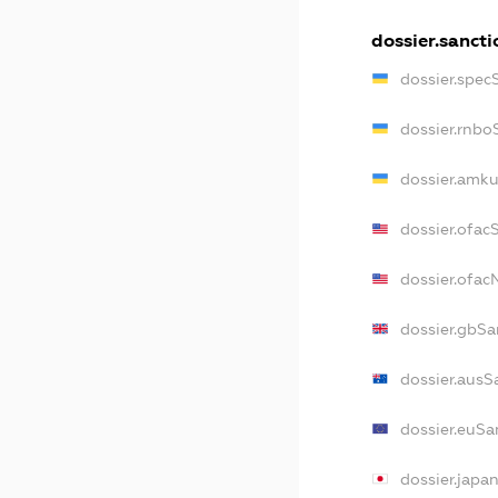
dossier.sancti
dossier.spec
dossier.rnbo
dossier.amku
dossier.ofac
dossier.ofa
dossier.gbSa
dossier.ausS
dossier.euSa
dossier.japa