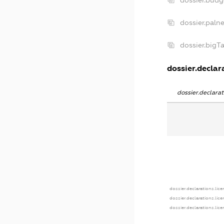
dossier.bud
dossier.paln
dossier.bigT
dossier.declara
dossier.declara
dossier.declarations.lice
dossier.declarations.lic
dossier.declarations.lic